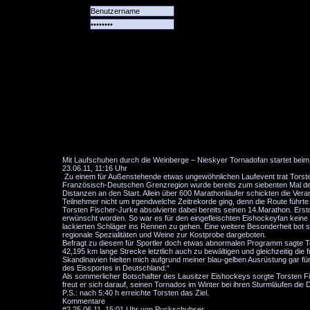
Alle
Das
Forum
Spiele
Team
alle
Tore
Mit Laufschuhen durch die Weinberge – Nieskyer Tornadofan startet bei
23.06.11, 11:16 Uhr
Zu einem für Außenstehende etwas ungewöhnlichen Laufevent trat Torst
Französisch-Deutschen Grenzregion wurde bereits zum siebenten Mal der
Distanzen an den Start. Allein über 600 Marathonläufer schickten die Verans
Teilnehmer nicht um irgendwelche Zeitrekorde ging, denn die Route führt
Torsten Fischer-Jurke absolvierte dabei bereits seinen 14.Marathon. Er
erwünscht worden. So war es für den eingefleischten Eishockeyfan keine F
lackierten Schläger ins Rennen zu gehen. Eine weitere Besonderheit bot s
regionale Spezialitäten und Weine zur Kostprobe dargeboten.
Befragt zu diesem für Sportler doch etwas abnormalen Programm sagte To
42,195 km lange Strecke letztlich auch zu bewältigen und gleichzeitig die
Skandinavien hielten mich aufgrund meiner blau-gelben Ausrüstung gar für
des Eissportes in Deutschland.“
Als sommerlicher Botschafter des Lausitzer Eishockeys sorgte Torsten Fi
freut er sich darauf, seinen Tornados im Winter bei ihren Sturmläufen di
P.S.: nach 5:40 h erreichte Torsten das Ziel.
Kommentare
#2
25.06.11, 15:01 Uhr von Puckschubser