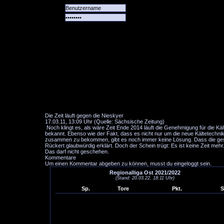
Alle
Das
Forum
Spiele
Team
alle
Tore
Die Zeit läuft gegen die Nieskyer
17.03.11, 13:09 Uhr (Quelle: Sächsische Zeitung)
Noch klingt es, als wäre Zeit Ende 2014 läuft die Genehmigung für die Käl
bekannt. Ebenso wie der Fakt, dass es nicht nur um die neue Kältetechnik
zusammen zu bekommen, gibt es noch immer keine Lösung. Dass die ges
Rückert glaubwürdig erklärt. Doch der Schein trügt: Es ist keine Zeit meh
Das darf nicht geschehen.
Kommentare
Um einen Kommentar abgeben zu können, musst du eingeloggt sein.
Regionalliga Ost 2021/2022
(Stand: 20.03.22, 18:11 Uhr)
Sp.
Tore
Pkt.
S