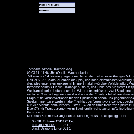
Alle
Das
Forum
Spiele
Team
alle
Tore
Tornados wirbeln Drachen weg
02.03.11, 11:46 Uhr (Quelle: Wochenkurier)
Mit einem 7:1-Heimsieg gegen den Dritten der Eishockey-Oberliga Ost, d
Offiziell 612 Zuschauer sahen ein Spiel, das noch einmal beste Werbung fü
dies alles unter sternenklarem Himmel im altehrwürdigen Waldstadion. W
Betriebserlaubnis für die Eisanlage ausläuft, das Ende des Nieskyer Eiss
Wettkampfbetrieb leiden unter den Witterungseinflüssen, zwei Spiele mu
nächsten Woche beginnenden Pokalrunde der Oberliga teilnehmen können.
Frage. "Die Verantwortlichen für den Spielbetrieb haben uns gegenüber s
Spielterminen zu erwarten haben", erklärt der Vereinsvorsitzende, Joachim
nur vier Monate andauernden Eiszeit... Auch deshalb forderten Spieler ("
Dach?") mit Transparenten vorm Spiel, endlich eine zukunftsfähige Lösung
Kommentare
Um einen Kommentar abgeben zu können, musst du eingeloggt sein.
Sa, 26. Februar 2011
1
2
3
Erg.
Tornado Niesky
2
4
1
7
Black Dragons Erfurt
0
0
1
1