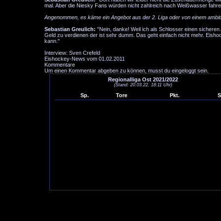
mal. Aber die Niesky Fans würden nicht zahlreich nach Weißwasser fahren.
Angenommen, es käme ein Angebot aus der 2. Liga oder von einem ambiti
Sebastian Greulich:
"Nein, danke! Weil ich als Schlosser einen sicheren 
Geld zu verdienen der ist sehr dumm. Das geht einfach nicht mehr. Eisho
kann."
Interview: Sven Crefeld
Eishockey-News vom 01.02.2011
Kommentare
Um einen Kommentar abgeben zu können, musst du eingeloggt sein.
Regionalliga Ost 2021/2022
(Stand: 20.03.22, 18:11 Uhr)
Sp.
Tore
Pkt.
S