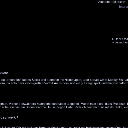
Account registrieren
Impre
»
User Onli
»
Besucher
LiveTicker
Media
Fanbus
 rauf ...
die ersten fünf, sechs Spiele und kämpfen mit Niederlagen, aber sobald wir in Niesky Eis ha
gnern, da haben wir einen großen Vorteil. Außerdem sind wir gut eingespielt und mannschaftli
glichen. Vorher schwächere Mannschaften haben aufgeholt. Wenn man sieht, dass Preussen B
 wir schaffen das am Sonnabend zu Hause gegen Halle. Vielleicht kommen sie mit der Kälte, w
o schwierig?
ie in Niesky. Für die meisten Tornado-Spieler wäre es zwar ein Heimspiel und meine Oma k