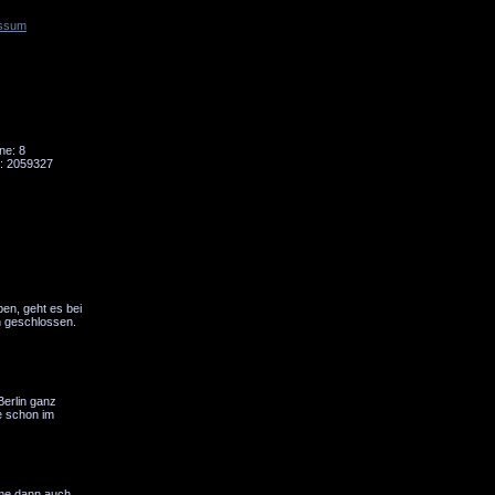
ssum
Tornado
Niesky
ne: 8
: 2059327
ben, geht es bei
ch geschlossen.
erlin ganz
ie schon im
äme dann auch