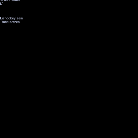
t."
t Eishockey sein
r Ruhe setzen