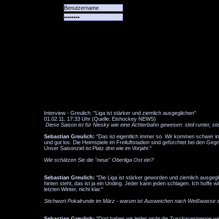
Alle
Das
Forum
Spiele
Team
alle
Tore
Interview - Greulich: "Liga ist stärker und ziemlich ausgeglichen"
01.02.11, 17:33 Uhr (Quelle: Eishockey NEWS)
Diese Saison ist für Niesky wie eine Achterbahn gewesen: steil runter, steil
Sebastian Greulich:
"Das ist eigentlich immer so. Wir kommen schwer in 
und gut los. Die Heimspiele im Freiluftstadion sind gefürchtet bei den Ge
Unser Saisonziel ist Platz drei wie im Vorjahr."
Wie schätzen Sie die "neue" Oberliga Ost ein?
Sebastian Greulich:
"Die Liga ist stärker geworden und ziemlich ausge
hinten steht, das ist ja ein Unding. Jeder kann jeden schlagen. Ich hoffe
letzten Winter, nicht klar."
Stichwort Pokalrunde im März - warum ist Ausweichen nach Weißwasse s
Sebastian Greulich:
"Dort haben wir leider nicht die Zuschauermenge w