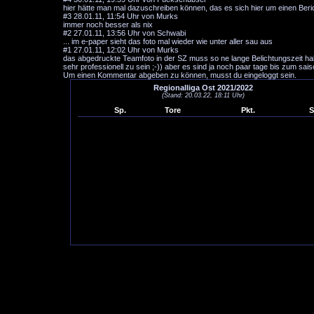
hier hätte man mal dazuschreiben können, das es sich hier um einen Beric
#3
28.01.11, 11:54 Uhr von Murks
immer noch besser als nix
#2
27.01.11, 13:56 Uhr von Schwabi
... im e-paper sieht das foto mal wieder wie unter aller sau aus
#1
27.01.11, 12:02 Uhr von Murks
das abgedruckte Teamfoto in der SZ muss so ne lange Belichtungszeit hab
sehr professionell zu sein ;-)) aber es sind ja noch paar tage bis zum sa
Um einen Kommentar abgeben zu können, musst du eingeloggt sein.
Regionalliga Ost 2021/2022
(Stand: 20.03.22, 18:11 Uhr)
Sp.
Tore
Pkt.
S