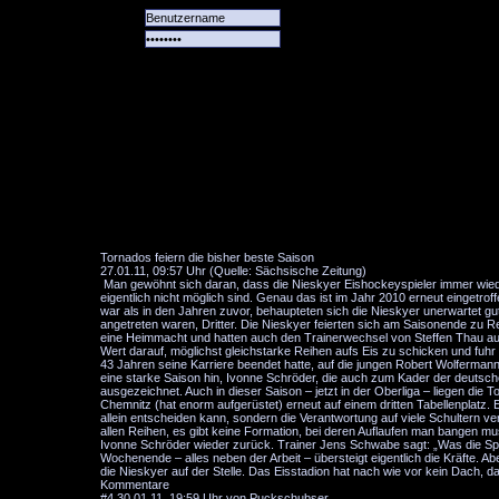
Alle
Das
Forum
Spiele
Team
alle
Tore
Tornados feiern die bisher beste Saison
27.01.11, 09:57 Uhr (Quelle: Sächsische Zeitung)
Man gewöhnt sich daran, dass die Nieskyer Eishockeyspieler immer wieder
eigentlich nicht möglich sind. Genau das ist im Jahr 2010 erneut eingetrof
war als in den Jahren zuvor, behaupteten sich die Nieskyer unerwartet gut
angetreten waren, Dritter. Die Nieskyer feierten sich am Saisonende zu 
eine Heimmacht und hatten auch den Trainerwechsel von Steffen Thau auf 
Wert darauf, möglichst gleichstarke Reihen aufs Eis zu schicken und fuh
43 Jahren seine Karriere beendet hatte, auf die jungen Robert Wolfermann 
eine starke Saison hin, Ivonne Schröder, die auch zum Kader der deutsc
ausgezeichnet. Auch in dieser Saison – jetzt in der Oberliga – liegen die
Chemnitz (hat enorm aufgerüstet) erneut auf einem dritten Tabellenplatz. 
allein entscheiden kann, sondern die Verantwortung auf viele Schultern ve
allen Reihen, es gibt keine Formation, bei deren Auflaufen man bangen mus
Ivonne Schröder wieder zurück. Trainer Jens Schwabe sagt: „Was die Spiel
Wochenende – alles neben der Arbeit – übersteigt eigentlich die Kräfte. 
die Nieskyer auf der Stelle. Das Eisstadion hat nach wie vor kein Dach,
Kommentare
#4
30.01.11, 19:59 Uhr von Puckschubser