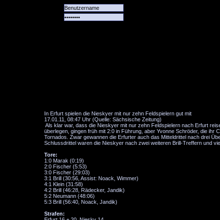
Alle
Das
Forum
Spiele
Team
alle
Tore
In Erfurt spielen die Nieskyer mit nur zehn Feldspielern gut mit
17.01.11, 08:47 Uhr (Quelle: Sächsische Zeitung)
Als klar war, dass die Nieskyer mit nur zehn Feldspielern nach Erfurt reis
überlegen, gingen früh mit 2:0 in Führung, aber Yvonne Schröder, die ihr 
Tornados. Zwar gewannen die Erfurter auch das Mitteldrittel nach drei Üb
Schlussdrittel waren die Nieskyer nach zwei weiteren Brill-Treffern und 
Tore:
1:0 Marak (0:19)
2:0 Fischer (5:53)
3:0 Fischer (29:03)
3:1 Brill (30:56, Assist: Noack, Wimmer)
4:1 Klein (31:58)
4:2 Brill (46:28, Rädecker, Jandik)
5:2 Neumann (48:06)
5:3 Brill (56:40, Noack, Jandik)
Strafen:
Erfurt 16 + 20, Niesky 14