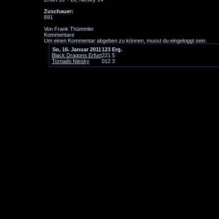
Zuschauer:
691
Von Frank Thümmler
Kommentare
Um einen Kommentar abgeben zu können, musst du eingeloggt sein.
So, 16. Januar 2011
1
2
3
Erg.
Black Dragons Erfurt
2
2
1
5
Tornado Niesky
0
1
2
3