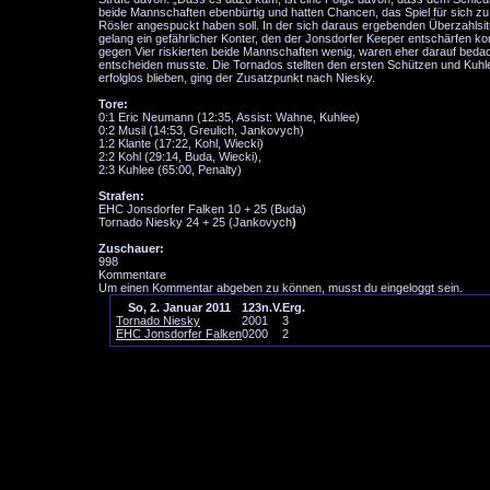
beide Mannschaften ebenbürtig und hatten Chancen, das Spiel für sich zu 
Rösler angespuckt haben soll. In der sich daraus ergebenden Überzahlsitu
gelang ein gefährlicher Konter, den der Jonsdorfer Keeper entschärfen ko
gegen Vier riskierten beide Mannschaften wenig, waren eher darauf beda
entscheiden musste. Die Tornados stellten den ersten Schützen und Kuhle
erfolglos blieben, ging der Zusatzpunkt nach Niesky.
Tore:
0:1 Eric Neumann (12:35, Assist: Wahne, Kuhlee)
0:2 Musil (14:53, Greulich, Jankovych)
1:2 Klante (17:22, Kohl, Wiecki)
2:2 Kohl (29:14, Buda, Wiecki),
2:3 Kuhlee (65:00, Penalty)
Strafen:
EHC Jonsdorfer Falken 10 + 25 (Buda)
Tornado Niesky 24 + 25 (Jankovych
)
Zuschauer:
998
Kommentare
Um einen Kommentar abgeben zu können, musst du eingeloggt sein.
So, 2. Januar 2011
1
2
3
n.V.
Erg.
Tornado Niesky
2
0
0
1
3
EHC Jonsdorfer Falken
0
2
0
0
2