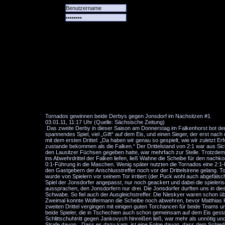
Alle
Das
Forum
Spiele
Team
alle
Tore
Tornados gewinnen beide Derbys gegen Jonsdorf im Nachsitzen #1
03.01.11, 11:17 Uhr (Quelle: Sächsische Zeitung)
Das zweite Derby in dieser Saison am Donnerstag im Falkenhorst bot d
spannendes Spiel, viel „Gift“ auf dem Eis, und einen Sieger, der erst nac
mit dem ersten Drittel: „Da haben wir genau so gespielt, wie wir zuletzt 
zustande bekommen als die Falken.“ Der Drittelstand von 2:1 war aus Sich
den Lausitzer Füchsen gegeben hatte, war mehrfach zur Stelle. Trotzdem 
ins Abwehrdrittel der Falken liefen, ließ Wahne die Scheibe für den nac
0:1-Führung in die Maschen. Wenig später nutzten die Tornados eine 2:1-K
den Gastgebern der Anschlusstreffer noch vor der Drittelsirene gelang. T
wurde von Spielern vor seinem Tor irritiert (der Puck wohl auch abgefälsc
Spiel der Jonsdorfer angepasst, nur noch geackert und dabei die spielerisc
aussprachen, den Jonsdorfern nur drei. Die Jonsdorfer durften uns in di
Schwabe. So fiel auch der Ausgleichstreffer. Die Nieskyer waren schon üb
Zweimal konnte Wolfermann die Scheibe noch abwehren, bevor Matthias Ko
zweiten Drittel vergingen mit einigen guten Torchancen für beide Teams
beide Spieler, die in Tschechien auch schon gemeinsam auf dem Eis gest
Schlittschuhtritt gegen Jankovych hinreißen ließ, war mehr als unnötig un
Strafe davon. „Dass es dazu kam, ist eine Folge davon, dass dem Schiedsri