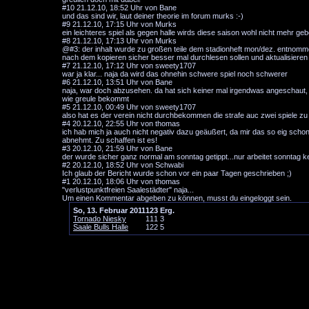
#10
21.12.10, 18:52 Uhr von Bane
und das sind wir, laut deiner theorie im forum murks :-)
#9
21.12.10, 17:15 Uhr von Murks
ein leichteres spiel als gegen halle wirds diese saison wohl nicht mehr ge
#8
21.12.10, 17:13 Uhr von Murks
@#3: der inhalt wurde zu großen teile dem stadionheft mon/dez. entnommen
nach dem kopieren sicher besser mal durchlesen sollen und aktualisieren 
#7
21.12.10, 17:12 Uhr von sweety1707
war ja klar... naja da wird das ohnehin schwere spiel noch schwerer
#6
21.12.10, 13:51 Uhr von Bane
naja, war doch abzusehen. da hat sich keiner mal irgendwas angeschaut, d
wie greule bekommt
#5
21.12.10, 00:49 Uhr von sweety1707
also hat es der verein nicht durchbekommen die strafe auc zwei spiele zu
#4
20.12.10, 22:55 Uhr von thomas
ich hab mich ja auch nicht negativ dazu geäußert, da mir das so eig sch
abnehmt. Zu schaffen ist es!
#3
20.12.10, 21:59 Uhr von Bane
der wurde sicher ganz normal am sonntag getippt...nur arbeitet sonntag ke
#2
20.12.10, 18:52 Uhr von Schwabi
Ich glaub der Bericht wurde schon vor ein paar Tagen geschrieben ;)
#1
20.12.10, 18:06 Uhr von thomas
"verlustpunktfreien Saalestädter" naja...
Um einen Kommentar abgeben zu können, musst du eingeloggt sein.
So, 13. Februar 2011
1
2
3
Erg.
Tornado Niesky
1
1
1
3
Saale Bulls Halle
1
2
2
5