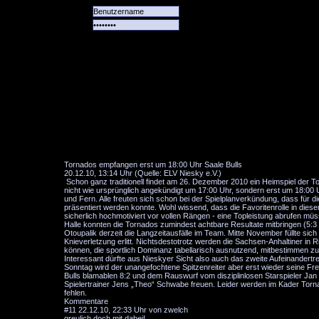
Alle
Das
Forum
Spiele
Team
alle
Tore
Tornados empfangen erst um 18:00 Uhr Saale Bulls
20.12.10, 13:14 Uhr (Quelle: ELV Niesky e.V.)
Schon ganz traditionell findet am 26. Dezember 2010 ein Heimspiel der Tor
nicht wie ursprünglich angekündigt um 17:00 Uhr, sondern erst um 18:00 
und Fern. Alle freuten sich schon bei der Spielplanverkündung, dass für 
präsentiert werden konnte. Wohl wissend, dass die Favoritenrolle in diese
sicherlich hochmotiviert vor vollen Rängen - eine Topleistung abrufen mü
Halle konnten die Tornados zumindest achtbare Resultate mitbringen (5:3 
Otoupalik derzeit die Langzeitausfälle im Team. Mitte November füllte sich 
Knieverletzung erlitt. Nichtsdestotrotz werden die Sachsen-Anhaltiner i
können, die sportlich Dominanz tabellarisch ausnutzend, mitbestimmen zu d
Interessant dürfte aus Nieskyer Sicht also auch das zweite Aufeinandertr
Sonntag wird der unangefochtene Spitzenreiter aber erst wieder seine Frei
Bulls blamablen 8:2 und dem Rauswurf vom disziplinlosen Starspieler Ja
Spielertrainer Jens „Theo“ Schwabe freuen. Leider werden im Kader Torna
fehlen.
Kommentare
#11
22.12.10, 22:33 Uhr von zwelch
greulich doch mit dabei!