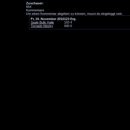
Zuschauer:
654
Kommentare
Um einen Kommentar abgeben zu können, musst du eingeloggt sein.
Fr, 19. November 2010
1
2
3
Erg.
Saale Bulls Halle
1
0
3
4
Tornado Niesky
0
0
0
0