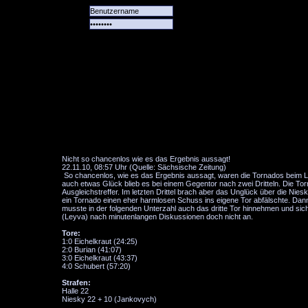
Alle
Das
Forum
Spiele
Team
alle
Tore
Nicht so chancenlos wie es das Ergebnis aussagt!
22.11.10, 08:57 Uhr (Quelle: Sächsische Zeitung)
So chancenlos, wie es das Ergebnis aussagt, waren die Tornados beim Liga
auch etwas Glück blieb es bei einem Gegentor nach zwei Dritteln. Die To
Ausgleichstreffer. Im letzten Drittel brach aber das Unglück über die Nies
ein Tornado einen eher harmlosen Schuss ins eigene Tor abfälschte. Dann 
musste in der folgenden Unterzahl auch das dritte Tor hinnehmen und si
(Leyva) nach minutenlangen Diskussionen doch nicht an.
Tore:
1:0 Eichelkraut (24:25)
2:0 Burian (41:07)
3:0 Eichelkraut (43:37)
4:0 Schubert (57:20)
Strafen:
Halle 22
Niesky 22 + 10 (Jankovych)