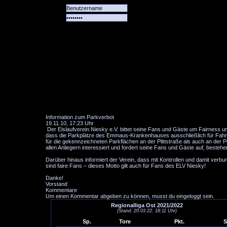
Alle
Das
Forum
Spiele
Team
alle
Tore
Information zum Parkverbot
19.11.10, 17:23 Uhr
Der Eislaufverein Niesky e.V. bittet seine Fans und Gäste um Fairness 
dass die Parkplätze des Emmaus-Krankenhauses ausschließlich für Fahr
für die gekennzeichneten Parkflächen an der Plittstraße als auch an der
allen Anliegern interessiert und fordert seine Fans und Gäste auf, beste
Darüber hinaus informiert der Verein, dass mit Kontrollen und damit ver
sind faire Fans – dieses Motto gilt auch für Fans des ELV Niesky!
Danke!
Vorstand
Kommentare
Um einen Kommentar abgeben zu können, musst du eingeloggt sein.
Regionalliga Ost 2021/2022
(Stand: 20.03.22, 18:11 Uhr)
Sp.
Tore
Pkt.
S