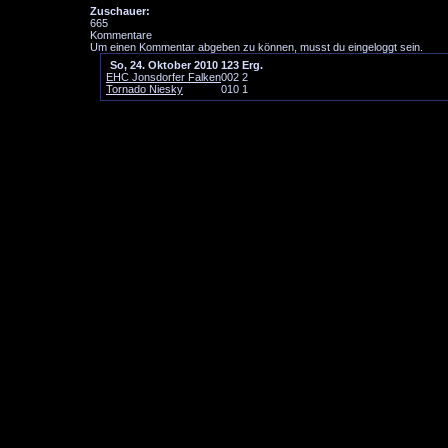
Zuschauer:
665
Kommentare
Um einen Kommentar abgeben zu können, musst du eingeloggt sein.
So, 24. Oktober 2010
1
2
3
Erg.
EHC Jonsdorfer Falken
0
0
2
2
Tornado Niesky
0
1
0
1