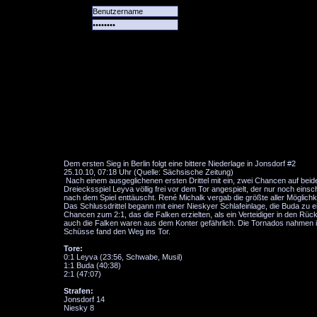
Alle
Das
Forum
Spiele
Team
alle
Tore
Dem ersten Sieg in Berlin folgt eine bittere Niederlage in Jonsdorf #2
25.10.10, 07:18 Uhr (Quelle: Sächsische Zeitung)
Nach einem ausgeglichenen ersten Drittel mit ein, zwei Chancen auf beide
Dreiecksspiel Leyva völlig frei vor dem Tor angespielt, der nur noch eins
nach dem Spiel enttäuscht. René Michalk vergab die größte aller Möglichk
Das Schlussdrittel begann mit einer Nieskyer Schlafeinlage, die Buda z
Chancen zum 2:1, das die Falken erzielten, als ein Verteidiger in den Rüc
auch die Falken waren aus dem Konter gefährlich. Die Tornados nahmen in 
Schüsse fand den Weg ins Tor.
Tore:
0:1 Leyva (23:56, Schwabe, Musil)
1:1 Buda (40:38)
2:1 (47:07)
Strafen:
Jonsdorf 14
Niesky 8