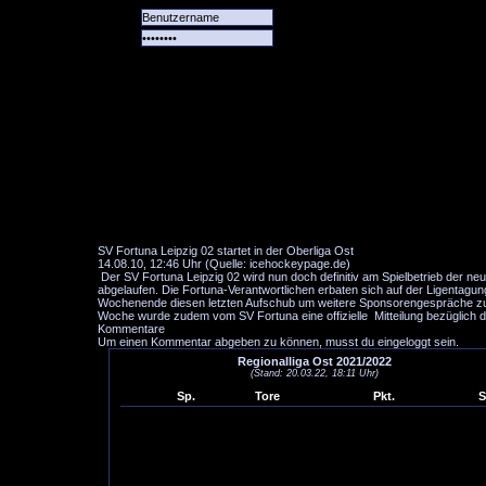
Alle
Das
Forum
Spiele
Team
alle
Tore
SV Fortuna Leipzig 02 startet in der Oberliga Ost
14.08.10, 12:46 Uhr (Quelle: icehockeypage.de)
Der SV Fortuna Leipzig 02 wird nun doch definitiv am Spielbetrieb der neu
abgelaufen. Die Fortuna-Verantwortlichen erbaten sich auf der Ligentagun
Wochenende diesen letzten Aufschub um weitere Sponsorengespräche zu f
Woche wurde zudem vom SV Fortuna eine offizielle Mitteilung bezüglich 
Kommentare
Um einen Kommentar abgeben zu können, musst du eingeloggt sein.
Regionalliga Ost 2021/2022
(Stand: 20.03.22, 18:11 Uhr)
Sp.
Tore
Pkt.
S