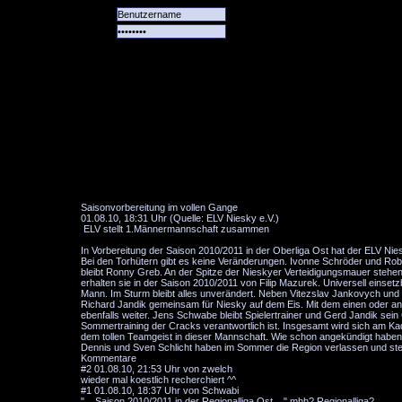
Alle
Das
Forum
Spiele
Team
alle
Tore
Saisonvorbereitung im vollen Gange
01.08.10, 18:31 Uhr (Quelle: ELV Niesky e.V.)
ELV stellt 1.Männermannschaft zusammen
In Vorbereitung der Saison 2010/2011 in der Oberliga Ost hat der ELV Nie
Bei den Torhütern gibt es keine Veränderungen. Ivonne Schröder und Robe
bleibt Ronny Greb. An der Spitze der Nieskyer Verteidigungsmauer stehe
erhalten sie in der Saison 2010/2011 von Filip Mazurek. Universell einset
Mann. Im Sturm bleibt alles unverändert. Neben Vitezslav Jankovych un
Richard Jandik gemeinsam für Niesky auf dem Eis. Mit dem einen oder an
ebenfalls weiter. Jens Schwabe bleibt Spielertrainer und Gerd Jandik sein
Sommertraining der Cracks verantwortlich ist. Insgesamt wird sich am Ka
dem tollen Teamgeist in dieser Mannschaft. Wie schon angekündigt habe
Dennis und Sven Schlicht haben im Sommer die Region verlassen und ste
Kommentare
#2
01.08.10, 21:53 Uhr von zwelch
wieder mal koestlich recherchiert ^^
#1
01.08.10, 18:37 Uhr von Schwabi
"... Saison 2010/2011 in der Regionalliga Ost ..." mhh? Regionalliga?