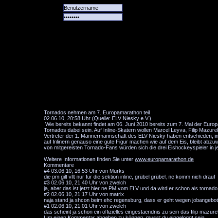
Alle
Das
Forum
Spiele
Team
alle
Tore
Tornados nehmen am 7. Europamarathon teil
02.06.10, 20:58 Uhr (Quelle: ELV Niesky e.V.)
Wie bereits bekannt findet am 06. Juni 2010 bereits zum 7. Mal der Europ
Tornados dabei sein. Auf Inline-Skatern wollen Marcel Leyva, Filip Mazu
Vertreter der 1. Männermannschaft des ELV Niesky haben entschieden, in
auf Inlinern genauso eine gute Figur machen wie auf dem Eis, bleibt abzu
von mitgereisten Tornado-Fans würden sich die drei Eishockeyspieler in j
Weitere Informationen finden Sie unter
www.europamarathon.de
Kommentare
#4
03.06.10, 16:53 Uhr von Murks
die pm gilt vllt nur für die sektion inline, grübel grübel, ne komm nich drauf
#3
02.06.10, 21:40 Uhr von zwelch
ja, aber das ist jetzt hier ne PM vom ELV und da wird er schon als tornad
#2
02.06.10, 21:17 Uhr von matrix
naja stand ja shcon beim ehc regensburg, dass er geht wegen jobangebot
#1
02.06.10, 21:01 Uhr von zwelch
das scheint ja schon ein offizielles eingestaendnis zu sein das filip mazu
Um einen Kommentar abgeben zu können, musst du eingeloggt sein.