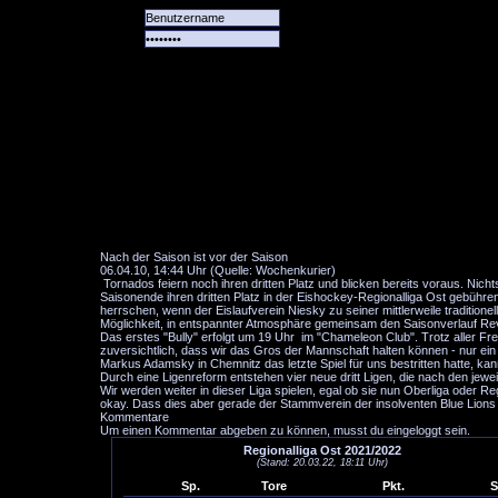
Alle
Das
Forum
Spiele
Team
alle
Tore
Nach der Saison ist vor der Saison
06.04.10, 14:44 Uhr (Quelle: Wochenkurier)
Tornados feiern noch ihren dritten Platz und blicken bereits voraus. Nich
Saisonende ihren dritten Platz in der Eishockey-Regionalliga Ost gebühren
herrschen, wenn der Eislaufverein Niesky zu seiner mittlerweile traditio
Möglichkeit, in entspannter Atmosphäre gemeinsam den Saisonverlauf Revue
Das erstes "Bully" erfolgt um 19 Uhr im "Chameleon Club". Trotz aller Fre
zuversichtlich, dass wir das Gros der Mannschaft halten können - nur ei
Markus Adamsky in Chemnitz das letzte Spiel für uns bestritten hatte, ka
Durch eine Ligenreform entstehen vier neue dritt Ligen, die nach den jewei
Wir werden weiter in dieser Liga spielen, egal ob sie nun Oberliga oder Re
okay. Dass dies aber gerade der Stammverein der insolventen Blue Lions se
Kommentare
Um einen Kommentar abgeben zu können, musst du eingeloggt sein.
Regionalliga Ost 2021/2022
(Stand: 20.03.22, 18:11 Uhr)
Sp.
Tore
Pkt.
S