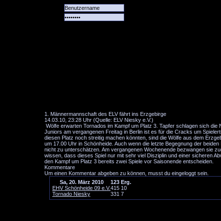
Alle
Das
Forum
Spiele
Team
alle
Tore
1. Männermannschaft des ELV fährt ins Erzgebirge
14.03.10, 23:28 Uhr (Quelle: ELV Niesky e.V.)
Wölfe erwarten Tornados im Kampf um Platz 3. Tapfer schlagen sich die
Juniors am vergangenen Freitag in Berlin ist es für die Cracks um Spielert
diesen Platz noch streitig machen könnten, sind die Wölfe aus dem Erzg
um 17.00 Uhr in Schönheide. Auch wenn die letzte Begegnung der beiden 
nicht zu unterschätzen. Am vergangenen Wochenende bezwangen sie zudem 
wissen, dass dieses Spiel nur mit sehr viel Disziplin und einer sicheren 
den Kampf um Platz 3 bereits zwei Spiele vor Saisonende entscheiden.
Kommentare
Um einen Kommentar abgeben zu können, musst du eingeloggt sein.
Sa, 20. März 2010
1
2
3
Erg.
EHV Schönheide 09 e.V.
4
1
5
10
Tornado Niesky
3
3
1
7