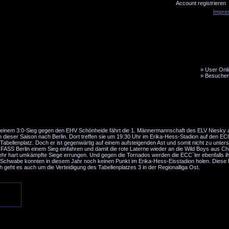
Account registrieren
Impre
»
User Onli
»
Besucher
LiveTicker
Media
Fanbus
d einem 3:0-Sieg gegen den EHV Schönheide fährt die 1. Männermannschaft des ELV Niesky
n dieser Saison nach Berlin. Dort treffen sie um 19:30 Uhr im Erika-Hess-Stadion auf den E
Tabellenplatz. Doch er ist gegenwärtig auf einem aufsteigenden Ast und somit nicht zu unter
 FASS Berlin einem Sieg einfahren und damit die rote Laterne wieder an die Wild Boys aus C
sehr hart umkämpfte Siege errungen. Und gegen die Tornados werden die ECC`ler ebenfalls i
ens Schwabe konnten in diesem Jahr noch keinen Punkt im Erika-Hess-Eisstadion holen. Diese 
ht es auch um die Verteidigung des Tabellenplatzes 3 in der Regionalliga Ost.