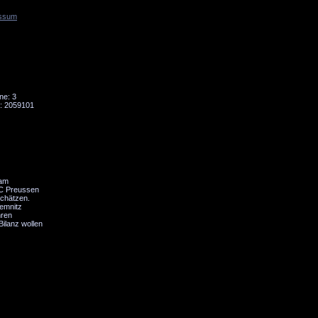
ssum
Tornado
Niesky
ne: 3
: 2059101
 am
CC Preussen
schätzen.
hemnitz
hren
Bilanz wollen