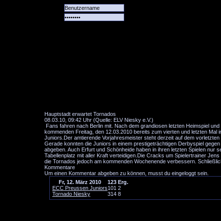
Alle
Das
Forum
Spiele
Team
alle
Tore
Hauptstadt erwartet Tornados
08.03.10, 09:42 Uhr (Quelle: ELV Niesky e.V.)
Fans fahren nach Berlin mit. Nach dem grandiosen letzten Heimspiel un
kommenden Freitag, den 12.03.2010 bereits zum vierten und letzten Mal i
Juniors.Der amtierende Vorjahresmeister steht derzeit auf dem vorletzten 
Gerade konnten die Juniors in einem prestigeträchtigen Derbyspiel gegen
abgeben. Auch Erfurt und Schönheide haben in ihren letzten Spielen nur 
Tabellenplatz mit aller Kraft verteidigen.Die Cracks um Spielertrainer J
die Tornados jedoch am kommenden Wochenende verbessern. Schließlich ge
Kommentare
Um einen Kommentar abgeben zu können, musst du eingeloggt sein.
Fr, 12. März 2010
1
2
3
Erg.
ECC Preussen Juniors
1
0
1
2
Tornado Niesky
3
1
4
8