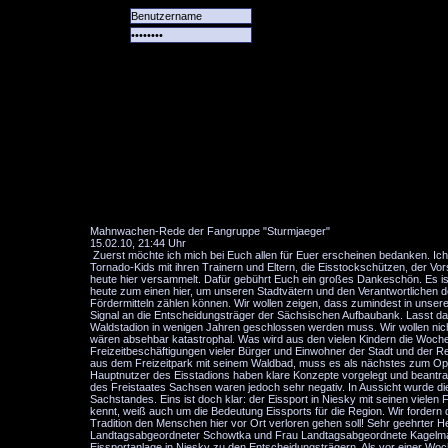
Alle
Das
Forum
Spiele
Team
alle
Tore
Mahnwachen-Rede der Fangruppe "Sturmjaeger"
15.02.10, 21:44 Uhr
Zuerst möchte ich mich bei Euch allen für Euer erscheinen bedanken. Ich
Tornado-Kids mit ihren Trainern und Eltern, die Eisstockschützen, der V
heute hier versammelt. Dafür gebührt Euch ein großes Dankeschön. Es ist
heute zum einen hier, um unseren Stadtvätern und den Verantwortlichen
Fördermitteln zählen können. Wir wollen zeigen, dass zumindest in unse
Signal an die Entscheidungsträger der Sächsischen Aufbaubank. Lasst das
Waldstadion in wenigen Jahren geschlossen werden muss. Wir wollen nicht
wären absehbar katastrophal. Was wird aus den vielen Kindern die Woche f
Freizeitbeschäftigungen vieler Bürger und Einwohner der Stadt und der 
aus dem Freizeitpark mit seinem Waldbad, muss es als nächstes zum Opfer 
Hauptnutzer des Eisstadions haben klare Konzepte vorgelegt und beantra
des Freistaates Sachsen waren jedoch sehr negativ. In Aussicht wurde die
Sachstandes. Eins ist doch klar: der Eissport in Niesky mit seinen vielen
kennt, weiß auch um die Bedeutung Eissports für die Region. Wir fordern d
Tradition den Menschen hier vor Ort verloren gehen soll! Sehr geehrter
Landtagsabgeordneter Schowtka und Frau Landtagsabgeordnete Kagelmann: 
Eissportanlage in Niesky zu den Entscheidungsträgern. Als vor einer Woch