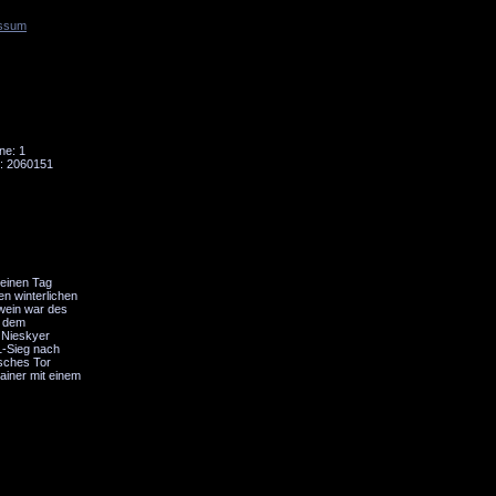
ssum
Tornado
Niesky
ne: 1
: 2060151
 einen Tag
en winterlichen
wein war des
s dem
 Nieskyer
1-Sieg nach
isches Tor
ainer mit einem