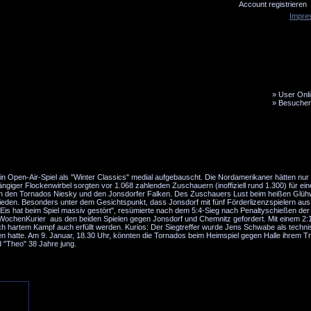
Account registrieren
Impre
»
User Onli
»
Besucher
LiveTicker
Media
Fanbus
n Open-Air-Spiel als "Winter Classics" medial aufgebauscht. Die Nordamerikaner hätten nur
ngiger Flockenwirbel sorgten vor 1.068 zahlenden Zuschauern (inoffiziell rund 1.300) für ein
n den Tornados Niesky und den Jonsdorfer Falken. Des Zuschauers Lust beim heißen Glüh
rieden. Besonders unter dem Gesichtspunkt, dass Jonsdorf mit fünf Förderlizenzspielern au
 Eis hat beim Spiel massiv gestört", resümierte nach dem 5:4-Sieg nach Penaltyschießen der
a WochenKurier aus den beiden Spielen gegen Jonsdorf und Chemnitz gefordert. Mit einem 2:
h hartem Kampf auch erfüllt werden. Kurios: Der Siegtreffer wurde Jens Schwabe als techn
 hatte. Am 9. Januar, 18.30 Uhr, könnten die Tornados beim Heimspiel gegen Halle ihrem Tr
 "Theo" 38 Jahre jung.