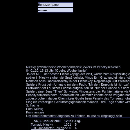
Alle
Das
Forum
Spiele
Team
alle
Tore
Niesky gewinnt beide Wochenendspiele jeweils im Penaltyschießen
04.01.10, 16:13 Uhr (Quelle: Wochenkurier)
In der NHL, der besten Eishockeyliga der Welt, wurde zum Neujahrstag ei
später in Niesky sicher viel Spaß gehabt. Minus fünf Grad und ein durchgä
Rahmen beim Landkreisderby in der Eishockey-Regionalliga Ost zwische
Spielers Frust beim Umgang mit dem Puck. "Mit dem Ergebnis bin ich zuf
Profikader der Lausitzer Füchse aufgelaufen ist. Nur der Schnee auf dem
Spielertrainer Jens "Theo" Schwabe. Mindestens vier Punkte hatte er vi
Penaltyschießen beim Tabellenletzten Chemnitz konnte diese Vorgabe nac
zugesprochen, da der Chemnitzer Goalie beim Penalty das Tor verschoben
Sieg ein vorzeitiges Geburtstagsgeschenk machen - drei Tage später wird
S. Hache
Foto: Mühlig
Kommentare
Um einen Kommentar abgeben zu können, musst du eingeloggt sein.
Sa, 2. Januar 2010
1
2
3
n.P.
Erg.
Tornado Niesky
1
3
0
1
5
EHC Jonsdorfer Falken
2
2
0
0
4