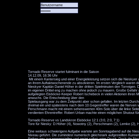
Alle
Das
Forum
Spiele
Team
alle
Tore
Tornado Reserve startet fulminant in die Saison
14.12.09, 16:36 Uhr
Mit einem Kantersieg und einer Energieleistung setzen sich die Nieskyer 
an ihrem Auftaktwochenende zu absolvieren. Im ersten Vergleich waren d
Nieskyer Kapitän Daniel Höher in der dritten Spielminuten den Torreigen.
im eigenen Drittel eng zu machen ohne jedoch zu mauern. Große Gefahr a
aufgelegten Eisböcke-Keeper Robert Ischebeck in vielen Aktionen ihren Me
anwuchs. Die Entscheidung über den
Spielausgang war zu dem Zeitpunkt aber schon gefallen. Im letzten Durch
dreimal ein und spätestens nach dem 10.Gegentreffer waren die Nerven vo
Perschmann macht mit einem sehenswerten 40m-Solo über die linke Seite d
verdienten Ehrentreffer. Robert Urban machte einen möglichen Shutout für
Tornado Reserve vs Landskron Eisböcke 12:1 (3:0, 2:0, 7:1)
Tore für Niesky: D.Höher (4), Nowotny (2), Perschmann (2), Lemke (2), 
Eine weitaus schwierigere Aufgabe wartete am Sonntagabend auf die Nies
Niveau geführt. Die zumindest numerisch gleichstark aufgestellten Kunner
Reihen neu zusammenstellen und geriet sofort unter Druck. Doch die Abweh