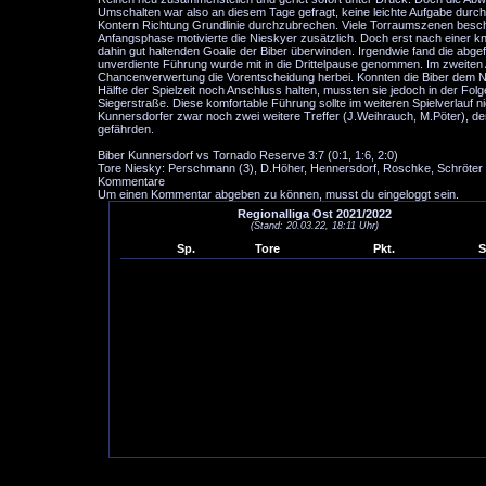
Umschalten war also an diesem Tage gefragt, keine leichte Aufgabe durch
Kontern Richtung Grundlinie durchzubrechen. Viele Torraumszenen besche
Anfangsphase motivierte die Nieskyer zusätzlich. Doch erst nach einer 
dahin gut haltenden Goalie der Biber überwinden. Irgendwie fand die abg
unverdiente Führung wurde mit in die Drittelpause genommen. Im zweiten 
Chancenverwertung die Vorentscheidung herbei. Konnten die Biber dem N
Hälfte der Spielzeit noch Anschluss halten, mussten sie jedoch in der Fol
Siegerstraße. Diese komfortable Führung sollte im weiteren Spielverlauf 
Kunnersdorfer zwar noch zwei weitere Treffer (J.Weihrauch, M.Pöter), d
gefährden.
Biber Kunnersdorf vs Tornado Reserve 3:7 (0:1, 1:6, 2:0)
Tore Niesky: Perschmann (3), D.Höher, Hennersdorf, Roschke, Schröter
Kommentare
Um einen Kommentar abgeben zu können, musst du eingeloggt sein.
Regionalliga Ost 2021/2022
(Stand: 20.03.22, 18:11 Uhr)
Sp.
Tore
Pkt.
S