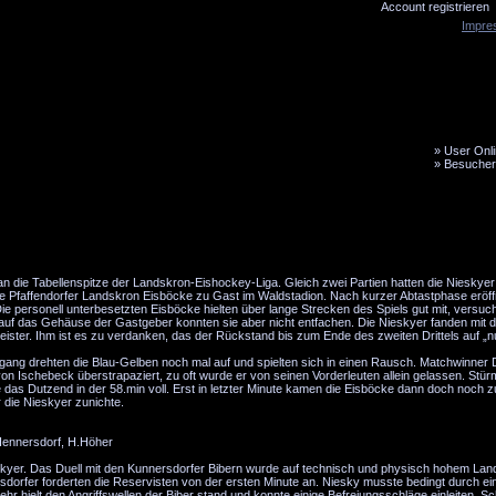
Account registrieren
Impre
»
User Onli
»
Besucher
LiveTicker
Media
Fanbus
an die Tabellenspitze der Landskron-Eishockey-Liga. Gleich zwei Partien hatten die Nieskye
ie Pfaffendorfer Landskron Eisböcke zu Gast im Waldstadion. Nach kurzer Abtastphase eröff
 Die personell unterbesetzten Eisböcke hielten über lange Strecken des Spiels gut mit, versu
uf das Gehäuse der Gastgeber konnten sie aber nicht entfachen. Die Nieskyer fanden mit 
ister. Ihm ist es zu verdanken, das der Rückstand bis zum Ende des zweiten Drittels auf „n
gang drehten die Blau-Gelben noch mal auf und spielten sich in einen Rausch. Matchwinner 
n Ischebeck überstrapaziert, zu oft wurde er von seinen Vorderleuten allein gelassen. Stür
as Dutzend in der 58.min voll. Erst in letzter Minute kamen die Eisböcke dann doch noch z
 die Nieskyer zunichte.
Hennersdorf, H.Höher
kyer. Das Duell mit den Kunnersdorfer Bibern wurde auf technisch und physisch hohem Lan
sdorfer forderten die Reservisten von der ersten Minute an. Niesky musste bedingt durch eini
r hielt den Angriffswellen der Biber stand und konnte einige Befreiungsschläge einleiten. Sc