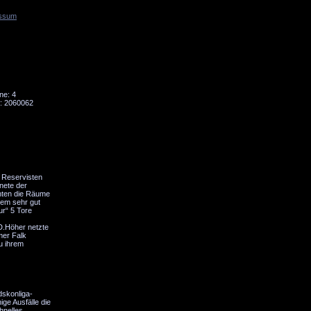
ssum
Tornado
Niesky
ne: 4
: 2060062
r Reservisten
nete der
chten die Räume
dem sehr gut
ur“ 5 Tore
D.Höher netzte
mer Falk
u ihrem
dskonliga-
ge Ausfälle die
hnelles