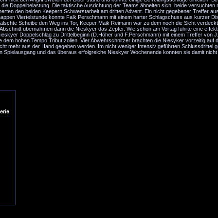
 die Doppelbelastung. Die taktische Ausrichtung der Teams ähnelten sich, beide versuchten 
rten den beiden Keepern Schwerstarbeit am dritten Advent. Ein nicht gegebener Treffer au
knappen Viertelstunde konnte Falk Perschmann mit einem harter Schlagschuss aus kurzer Di
efälschte Scheibe den Weg ins Tor, Keeper Maik Reimann war zu dem noch die Sicht verdeckt.
Abschnitt übernahmen dann die Nieskyer das Zepter. Wie schon am Vortag führte eine effekt
ieskyer Doppelschlag zu Drittelbeginn (D.Höher und F.Perschmann) mit einem Treffer von 
ge dem hohen Tempo Tribut zollen. Vier Abwehrschnitzer brachten die Niesyker vorzeitig auf d
nicht mehr aus der Hand gegeben werden. Im nicht weniger Intensiv geführten Schlussdrittel 
en Spielausgang und das überaus erfolgreiche Nieskyer Wochenende konnten sie damit nich
erie