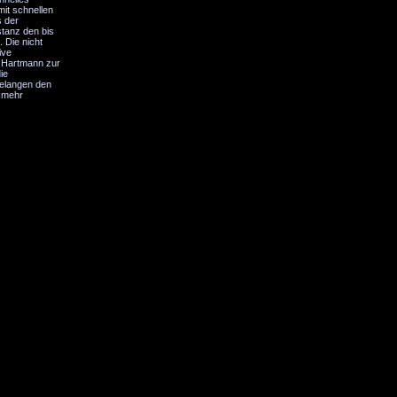
mit schnellen
s der
stanz den bis
 Die nicht
ive
J.Hartmann zur
ie
gelangen den
t mehr