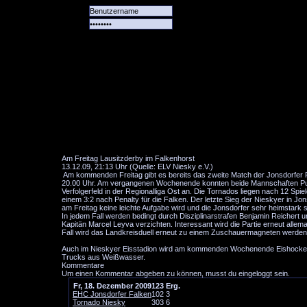
Alle
Das
Forum
Spiele
Team
alle
Tore
Am Freitag Lausitzderby im Falkenhorst
13.12.09, 21:13 Uhr (Quelle: ELV Niesky e.V.)
Am kommenden Freitag gibt es bereits das zweite Match der Jonsdorfer F
20.00 Uhr. Am vergangenen Wochenende konnten beide Mannschaften Punkt
Verfolgerfeld in der Regionalliga Ost an. Die Tornados liegen nach 12 Spiel
einem 3:2 nach Penalty für die Falken. Der letzte Sieg der Nieskyer in J
am Freitag keine leichte Aufgabe wird und die Jonsdorfer sehr heimstark s
In jedem Fall werden bedingt durch Disziplinarstrafen Benjamin Reichert u
Kapitän Marcel Leyva verzichten. Interessant wird die Partie erneut allema
Fall wird das Landkreisduell erneut zu einem Zuschauermagneten werden
Auch im Nieskyer Eisstadion wird am kommenden Wochenende Eishockey ge
Trucks aus Weißwasser.
Kommentare
Um einen Kommentar abgeben zu können, musst du eingeloggt sein.
Fr, 18. Dezember 2009
1
2
3
Erg.
EHC Jonsdorfer Falken
1
0
2
3
Tornado Niesky
3
0
3
6