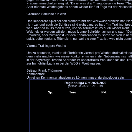
Frauenmannschaften weg ist. "Da ist was dran", sagt die junge Frau. "Nach
Aber nächste Woche geht es schon wieder für fünf Tage mit der Nationalm
Greulichs Schüsse tun weh
Das schnellere Spiel bei den Männern hilft der Weißwasseranerin natürli
nicht zu, und auch die Schüsse sind nicht ganz so hart. "Im Training, be
weh. Aber da muss man durch, und so schlimm ist es auch wieder nicht. U
Weltmeister werden würden, muss Ivonne Schröder lachen und sagt: "Das k
Favoriten, aber zumindest vor den Kanadierinnen müssten sie sich in ac
spielt, schon gelernt: Rücksicht, nur weil sie eine Frau ist. wird nicht ge
Viermal Training pro Woche
Um zu bestehen, trainiert die Torhüterin viermal pro Woche, dreimal mit 
gern mehr machen, wie meine Konkurrentinnen in der Nationalmannschaft", s
in der Bayernliga. Ivonne Schröder ist andererseits froh, dass sie das Trai
zur Immobilienkauffrau bei der WBG in Weißwasser.
Beitrag: Frank Thümmler
Kommentare
Um einen Kommentar abgeben zu können, musst du eingeloggt sein.
Regionalliga Ost 2021/2022
(Stand: 20.03.22, 18:11 Uhr)
Sp.
Tore
Pkt.
S