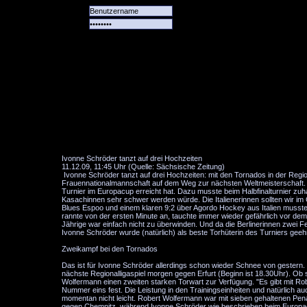
Alle
Das
Forum
Spiele
Team
alle
Tore
Ivonne Schröder tanzt auf drei Hochzeiten
11.12.09, 11:45 Uhr (Quelle: Sächsische Zeitung)
Ivonne Schröder tanzt auf drei Hochzeiten: mit den Tornados in der Regi
Frauennationalmannschaft auf dem Weg zur nächsten Weltmeisterschaft.
Turnier im Europacup erreicht hat. Dazu musste beim Halbfinalturnier zu
Kasachinnen sehr schwer werden würde. Die Italienerinnen sollten wir im 
Blues Espoo und einem klaren 9:2 über Agordo Hockey aus Italien musste
rannte von der ersten Minute an, tauchte immer wieder gefährlich vor de
Jährige war einfach nicht zu überwinden. Und da die Berlinerinnen zwei Fe
Ivonne Schröder wurde (natürlich) als beste Torhüterin des Turniers geeh
Zweikampf bei den Tornados
Das ist für Ivonne Schröder allerdings schon wieder Schnee von gestern. S
nächste Regionalligaspiel morgen gegen Erfurt (Beginn ist 18.30Uhr). Ob 
Wolfermann einen zweiten starken Torwart zur Verfügung. "Es gibt mit Ro
Nummer eins fest. Die Leistung in den Trainingseinheiten und natürlich 
momentan nicht leicht. Robert Wolfermann war mit sieben gehaltenen Pen
gegen Chemnitz, während Ivonne Schröder wie beschrieben beim Europacup 