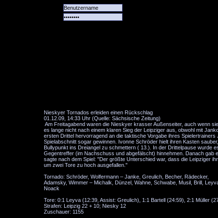
Alle
Das
Forum
Spiele
Team
alle
Tore
Nieskyer Tornados erleiden einen Rückschlag
01.12.09, 14:33 Uhr (Quelle: Sächsische Zeitung)
Am Freitagabend waren die Nieskyer krasser Außenseiter, auch wenn sie e
es lange nicht nach einem klaren Sieg der Leipziger aus, obwohl mit Jank
ersten Drittel hervorragend an die taktische Vorgabe ihres Spielertrainers 
Spielabschnitt sogar gewinnen. Ivonne Schröder hielt ihren Kasten saube
Bullypunkt ins Dreiangel zu schmettern ( 13.). In der Drittelpause wurde
Gegentreffer (im Nachschuss und abgefälscht) hinnehmen. Danach gab es 
sagte nach dem Spiel: "Der größte Unterschied war, dass die Leipziger ih
um zwei Tore zu hoch ausgefallen."
Tornado: Schröder, Wolfermann – Janke, Greulich, Becher, Rädecker,
Adamsky, Wimmer – Michalk, Dünzel, Wahne, Schwabe, Musil, Brill, Leyv
Noack
Tore: 0:1 Leyva (12:39, Assist: Greulich), 1:1 Bartell (24:59), 2:1 Müller (
Strafen: Leipzig 22 + 10; Niesky 12
Zuschauer: 1155