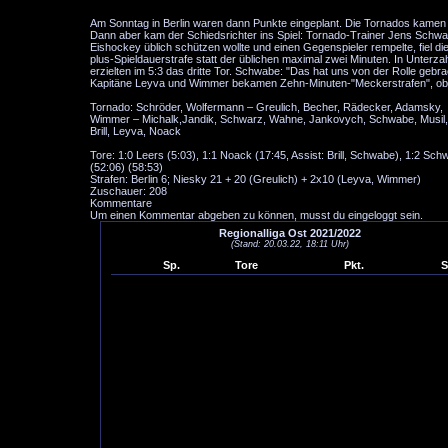
Am Sonntag in Berlin waren dann Punkte eingeplant. Die Tornados kamen 
Dann aber kam der Schiedsrichter ins Spiel: Tornado-Trainer Jens Schwabe 
Eishockey üblich schützen wollte und einen Gegenspieler rempelte, fiel d
plus-Spieldauerstrafe statt der üblichen maximal zwei Minuten. In Unterz
erzielten im 5:3 das dritte Tor. Schwabe: "Das hat uns von der Rolle gebrac
Kapitäne Leyva und Wimmer bekamen Zehn-Minuten-"Meckerstrafen", obwohl
Tornado: Schröder, Wolfermann – Greulich, Becher, Rädecker, Adamsky,
Wimmer – Michalk,Jandik, Schwarz, Wahne, Jankovych, Schwabe, Musil,
Brill, Leyva, Noack
Tore: 1:0 Leers (5:03), 1:1 Noack (17:45, Assist: Brill, Schwabe), 1:2 Sc
(52:06) (58:53)
Strafen: Berlin 6; Niesky 21 + 20 (Greulich) + 2x10 (Leyva, Wimmer)
Zuschauer: 208
Kommentare
Um einen Kommentar abgeben zu können, musst du eingeloggt sein.
Regionalliga Ost 2021/2022
(Stand: 20.03.22, 18:11 Uhr)
Sp.
Tore
Pkt.
S