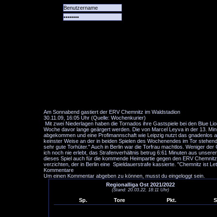
Alle
Das
Forum
Spiele
Team
alle
Tore
Am Sonnabend gastiert der ERV Chemnitz im Waldstadion
30.11.09, 16:05 Uhr (Quelle: Wochenkurier)
Mit zwei Niederlagen haben die Tornados ihre Gastspiele bei den Blue Lio
Woche davor lange geärgert werden. Die von Marcel Leyva in der 13. Minu
abgekommen und eine Profimannschaft wie Leipzig nutzt das gnadenlos aus
keinster Weise an der in beiden Spielen des Wochenendes im Tor stehend
sehr gute Torhüter." Auch in Berlin war die Torfrau machtlos. Weniger de
ich noch nie erlebt, das Strafenverhältnis betrug 6:61 Minuten aus unse
dieses Spiel auch für die kommende Heimpartie gegen den ERV Chemnitz. 
verzichten, der in Berlin eine Spieldauerstrafe kassierte. "Chemnitz ist Le
Kommentare
Um einen Kommentar abgeben zu können, musst du eingeloggt sein.
Regionalliga Ost 2021/2022
(Stand: 20.03.22, 18:11 Uhr)
Sp.
Tore
Pkt.
S