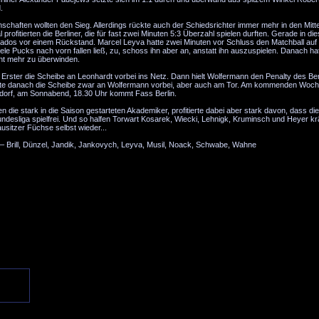
.
chaften wollten den Sieg. Allerdings rückte auch der Schiedsrichter immer mehr in den Mitte
profitierten die Berliner, die für fast zwei Minuten 5:3 Überzahl spielen durften. Gerade in d
ados vor einem Rückstand. Marcel Leyva hatte zwei Minuten vor Schluss den Matchball auf
viele Pucks nach vorn fallen ließ, zu, schoss ihn aber an, anstatt ihn auszuspielen. Danach h
cht mehr zu überwinden.
ster die Scheibe an Leonhardt vorbei ins Netz. Dann hielt Wolfermann den Penalty des Ber
te danach die Scheibe zwar an Wolfermann vorbei, aber auch am Tor. Am kommenden Woch
nsdorf, am Sonnabend, 18.30 Uhr kommt Fass Berlin.
die stark in die Saison gestarteten Akademiker, profitierte dabei aber stark davon, dass di
Bundesliga spielfrei. Und so halfen Torwart Kosarek, Wiecki, Lehnigk, Kruminsch und Heyer kräf
ausitzer Füchse selbst wieder...
 Brill, Dünzel, Jandik, Jankovych, Leyva, Musil, Noack, Schwabe, Wahne