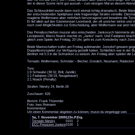
der in dieser Szene nicht gut aussah – zum einzigen Mal an diesem Abend
Das Schlussdrittel wurde dann noch einmal richtig dramatisch. Beide Manns
der entscheidenden Spielphase viele fragwürdige Strafen verteilte. Diesmal 
reagierte Wolfermann aber mehrfach hervorragend und bewahrte die Torn
Er lief allein auf den Gästetorwart Leonhardt, der oft unsicher wirkte und 
noch zwei Möglichkeiten zur Entscheidung, aber Wolfermann war jetzt ni
Das Penaltyschießen musste also entscheiden. Jankovych hämmerte als Er
Leciejewski, Marco Noack machte es „Janko“ nach. Und Fadejews brach
gleich zwei Spiele: Am Freitag, 20 Uhr, geht es zum Kreisderby nach Jo
Beide Mannschaften trafen am Freitag aufeinander. Jonsdorf gewann gegen 
Doppellizenzspieler zur Verfügung gestellt hatten. Schließlich war in der 
Berliner mit 5:3 in die Schranken zu weisen. Am Freitag aber spielen die L
Tornado: Wolfermann, Schröder – Becher, Greulich, Neumann, Rädecker –
Tore:
1:0 Schwabe (38:32, Brill, Jandik)
1:1 Fadejews (39:19, Neugebauer)
2:1 Noack (Penalty)
Strafen: Niesky 24, Berlin 26
Zuschauer: 626
Bericht: Frank Thümmler
Foto: Ines Reimann
Kommentare
Um einen Kommentar abgeben zu können, musst du eingeloggt sein.
Sa, 7. November 2009
1
2
3
n.P.
Erg.
Tornado Niesky
0
1
0
1
2
ECC Preussen Juniors
0
1
0
0
1