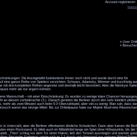
Account registrieren
Impre
»
User Onli
»
Besucher
LiveTicker
Media
Fanbus
chränkungen: Die Anzeigetafel funktionierte immer noch nicht und wurde durch eine für
auf eine ganze Reihe von Spielern verzichten: Schwarz, Adamsky, Wimmer und kurzfristig a
r mit drei kompletten Reihen angereist und deshalb leicht favorisiert. Aber die Nieskyer hatte
uhause mehr als nur ärgern können.
legene Mannschaft – mit einer Einschränkung: Es wurden zu wenige klare Chancen herausgespi
cht an diesem vorbeibrachte (3.). Danach gerieten die Berliner durch den sehr kleinlich pfeife
s, mehr als zwei Minuten auch beim 5:3-Überzahlspiel, aber viel zu wenig. Man sah, dass da
vych waren das einzige Mittel. Bis zur Drittelpause hatte nur Mojmir Musil eine Riesenchan
r in Unterzahl, aber die Berliner offenbarten ähnliche Schwächen. Dann aber kamen die Berl
en einen Rückstand. Es blieb auch im Mitteldrittel lange ein Spiel ohne Höhepunkte, bis der S
espielt, „Theo“ schlug vor dem Tor einen Haken, ließ den Torwart aussteigen und wartete gaa
 Berliner Alexander Fadejews setzte sich im 1:1 durch und überwand aus spitzem Winkel Robe