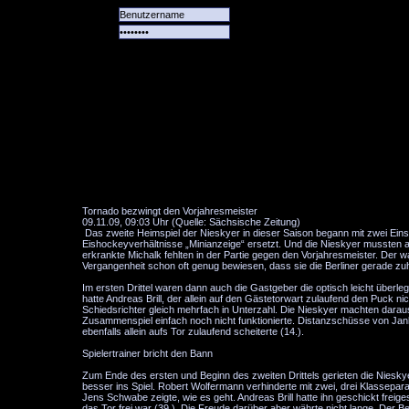
Alle
Das
Forum
Spiele
Team
alle
Tore
Tornado bezwingt den Vorjahresmeister
09.11.09, 09:03 Uhr (Quelle: Sächsische Zeitung)
Das zweite Heimspiel der Nieskyer in dieser Saison begann mit zwei Eins
Eishockeyverhältnisse „Minianzeige“ ersetzt. Und die Nieskyer mussten 
erkrankte Michalk fehlten in der Partie gegen den Vorjahresmeister. Der wa
Vergangenheit schon oft genug bewiesen, dass sie die Berliner gerade z
Im ersten Drittel waren dann auch die Gastgeber die optisch leicht über
hatte Andreas Brill, der allein auf den Gästetorwart zulaufend den Puck ni
Schiedsrichter gleich mehrfach in Unterzahl. Die Nieskyer machten darau
Zusammenspiel einfach noch nicht funktionierte. Distanzschüsse von Janko
ebenfalls allein aufs Tor zulaufend scheiterte (14.).
Spielertrainer bricht den Bann
Zum Ende des ersten und Beginn des zweiten Drittels gerieten die Nieskye
besser ins Spiel. Robert Wolfermann verhinderte mit zwei, drei Klasseparad
Jens Schwabe zeigte, wie es geht. Andreas Brill hatte ihn geschickt freig
das Tor frei war (39.). Die Freude darüber aber währte nicht lange. Der