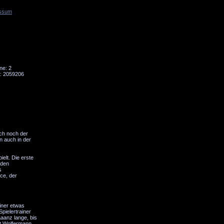
ssum
Tornado
Niesky
ne: 2
: 2059206
uch noch der
n auch in der
elt. Die erste
nden
s
ce, der
iner etwas
pielertrainer
aaanz lange, bis
rt Wolfermann,