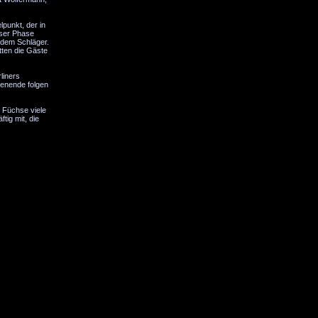
lpunkt, der in
ieser Phase
 dem Schläger.
atten die Gäste
liners
enende folgen
e Füchse viele
tig mit, die