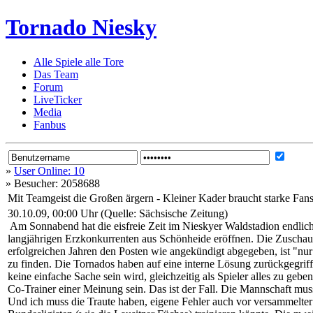
Tornado Niesky
Alle Spiele alle Tore
Das Team
Forum
LiveTicker
Media
Fanbus
»
User Online: 10
»
Besucher: 2058688
Mit Teamgeist die Großen ärgern - Kleiner Kader braucht starke Fan
30.10.09, 00:00 Uhr (Quelle: Sächsische Zeitung)
Am Sonnabend hat die eisfreie Zeit im Nieskyer Waldstadion endlich
langjährigen Erzkonkurrenten aus Schönheide eröffnen. Die Zuschau
erfolgreichen Jahren den Posten wie angekündigt abgegeben, ist "nur 
zu finden. Die Tornados haben auf eine interne Lösung zurückgegriff
keine einfache Sache sein wird, gleichzeitig als Spieler alles zu ge
Co-Trainer einer Meinung sein. Das ist der Fall. Die Mannschaft mus
Und ich muss die Traute haben, eigene Fehler auch vor versammelter 