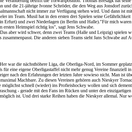
ite Veränderung betrifft die Torwartposition. Thomas Bresagk hat seine 
und die 21-jährige Ivonne Schröder, die den Weg aus Jonsdorf zurück
lmannschaft nicht immer zur Verfügung stehen wird. Und dann ist mit
r im Team. Musil hat in den ersten drei Spielen seine Gefährlichkeit s
 (in Erfurt) und zwei Niederlagen (in Berlin und Halle)."Für mich ware
m ersten Heimspiel richtig los", sagt Jens Schwabe.
ben. Das aber wird schwer, denn zwei Teams (Halle und Leipzig) spielen
les zusammenpasst. Die anderen sieben Teams sieht Jans Schwabe auf A
er war die nächsthöhere Liga, die Oberliga-Nord, im Sommer geplatzt. 
r eine eigene Oberligastaffel nicht mehr genug Vereine finanziell in 
ger nach den Erfahrungen der letzten Jahre sowieso nicht. Man ist über 
 das maximal Machbare. Zu diesen Vereinen gehören auch Nieskyer Tornad
glichst schnell (wieder) ins Profieishockey wollen und sich dementsp
schung - gerade mit den Fans im Rücken und unter den einzigartigen 
glich ist. Und drei starke Reihen haben die Nieskyer allemal. Nur weh