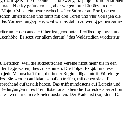
großartige Karriere beendet - und zwei ganz junge Torhüter streiten
 nach Niesky gefunden hat, aber wegen ihrer Einsätze in der
 Mojmir Musil ein neuer tschechischer Stürmer an Bord, neben
chon unterstrichen und führt mit drei Toren und vier Vorlagen die
n das Vorbereitungsspiele, weil wir bis dahin zu wenig gemeinsames
 weiter unter den aus der Oberliga gewohnten Profibedingungen und
ugenhöhe. Er setzt vor allem darauf, "das Waldstadion wieder zur
Letztlich, weil die süddeutschen Vereine nicht mehr bis in den
der Lage waren, dies zu stemmen. Die Folge: Es gibt in dieser
jede Mannschaft froh, die in der Regionalliga antritt. Für einige
os. Sie werden auf Mannschaften treffen, mit denen sie auf
rechend aufgestellt haben. Das trifft mindestens auf Leipzig und
Bedingungen ihres Freiluftstadions haben die Tornados aber schon
e - wenn mehrere Spieler ausfallen. Der Kader ist (zu) klein. Da