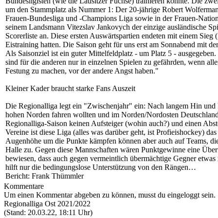
Bundesligisten (wie die Lausitzer Füchse) trainieren könnte. Die zwe
um den Stammplatz als Nummer 1: Der 20-jährige Robert Wolfermann 
Frauen-Bundesliga und -Champions Liga sowie in der Frauen-Nationa
seinem Landsmann Vitezslav Jankovych der einzige ausländische Spiele
Scorerliste an. Diese ersten Auswärtspartien endeten mit einem Sieg
Eistraining hatten. Die Saison geht für uns erst am Sonnabend mit de
Als Saisonziel ist ein guter Mittelfeldplatz - um Platz 5 - ausgege
sind für die anderen nur in einzelnen Spielen zu gefährden, wenn al
Festung zu machen, vor der andere Angst haben."
Kleiner Kader braucht starke Fans Auszeit
Die Regionalliga legt ein "Zwischenjahr" ein: Nach langem Hin und H
hohen Norden fahren wollten und im Norden/Nordosten Deutschlands fü
Regionalliga-Saison keinen Aufsteiger (wohin auch?) und einen Abstei
Vereine ist diese Liga (alles was darüber geht, ist Profieishockey)
Augenhöhe um die Punkte kämpfen können aber auch auf Teams, die mö
Halle zu. Gegen diese Mannschaften wären Punktgewinne eine Überra
bewiesen, dass auch gegen vermeintlich übermächtige Gegner etwas mö
hilft nur die bedingungslose Unterstützung von den Rängen…
Bericht: Frank Thümmler
Kommentare
Um einen Kommentar abgeben zu können, musst du eingeloggt sein.
Regionalliga Ost 2021/2022
(Stand: 20.03.22, 18:11 Uhr)