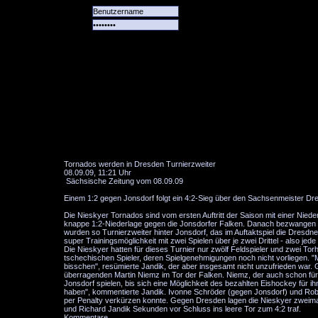
Alle
Das
Forum
Spiele
Team
alle
Tore
Tornados werden in Dresden Turnierzweiter
08.09.09, 11:21 Uhr
Sächsische Zeitung vom 08.09.09
Einem 1:2 gegen Jonsdorf folgt ein 4:2-Sieg über den Sachsenmeister Dr
Die Nieskyer Tornados sind vom ersten Auftritt der Saison mit einer Nie
knappe 1:2-Niederlage gegen die Jonsdorfer Falken. Danach bezwangen d
wurden so Turnierzweiter hinter Jonsdorf, das im Auftaktspiel die Dresdne
super Trainingsmöglichkeit mit zwei Spielen über je zwei Drittel - also je
Die Nieskyer hatten für dieses Turnier nur zwölf Feldspieler und zwei T
tschechischen Spieler, deren Spielgenehmigungen noch nicht vorliegen. "
bisschen", resümierte Jandik, der aber insgesamt nicht unzufrieden war.
überragenden Martin Niemz im Tor der Falken. Niemz, der auch schon für 
Jonsdorf spielen, bis sich eine Möglichkeit des bezahlten Eishockey für i
haben", kommentierte Jandik. Ivonne Schröder (gegen Jonsdorf) und Robe
per Penalty verkürzen konnte. Gegen Dresden lagen die Nieskyer zweim
und Richard Jandik Sekunden vor Schluss ins leere Tor zum 4:2 traf.
Kommentare