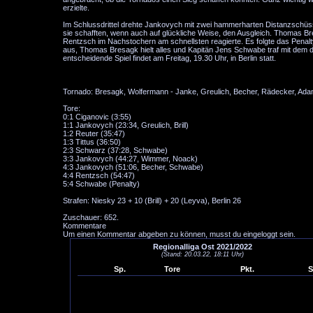
erzielte.
Im Schlussdrittel drehte Jankovych mit zwei hammerharten Distanzschüsse
sie schafften, wenn auch auf glückliche Weise, den Ausgleich. Thomas B
Rentzsch im Nachstochern am schnellsten reagierte. Es folgte das Penalty
aus, Thomas Bresagk hielt alles und Kapitän Jens Schwabe traf mit dem 
entscheidende Spiel findet am Freitag, 19.30 Uhr, in Berlin statt.
Tornado: Bresagk, Wolfermann - Janke, Greulich, Becher, Rädecker, Ada
Tore:
0:1 Ciganovic (3:55)
1:1 Jankovych (23:34, Greulich, Brill)
1:2 Reuter (35:47)
1:3 Tittus (36:50)
2:3 Schwarz (37:28, Schwabe)
3:3 Jankovych (44:27, Wimmer, Noack)
4:3 Jankovych (51:06, Becher, Schwabe)
4:4 Rentzsch (54:47)
5:4 Schwabe (Penalty)
Strafen: Niesky 23 + 10 (Brill) + 20 (Leyva), Berlin 26
Zuschauer: 652.
Kommentare
Um einen Kommentar abgeben zu können, musst du eingeloggt sein.
Regionalliga Ost 2021/2022
(Stand: 20.03.22, 18:11 Uhr)
Sp.
Tore
Pkt.
S