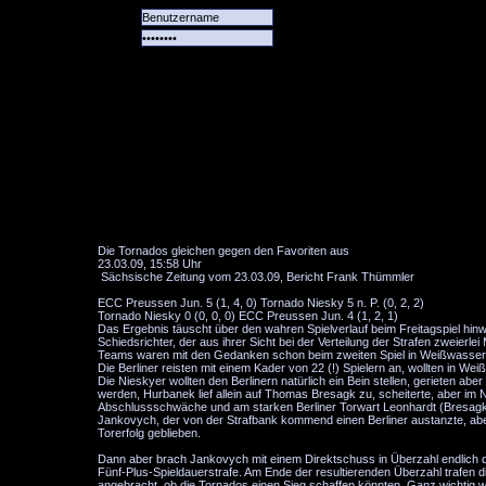
Alle
Das
Forum
Spiele
Team
alle
Tore
Die Tornados gleichen gegen den Favoriten aus
23.03.09, 15:58 Uhr
Sächsische Zeitung vom 23.03.09, Bericht Frank Thümmler
ECC Preussen Jun. 5 (1, 4, 0) Tornado Niesky 5 n. P. (0, 2, 2)
Tornado Niesky 0 (0, 0, 0) ECC Preussen Jun. 4 (1, 2, 1)
Das Ergebnis täuscht über den wahren Spielverlauf beim Freitagspiel hi
Schiedsrichter, der aus ihrer Sicht bei der Verteilung der Strafen zweierle
Teams waren mit den Gedanken schon beim zweiten Spiel in Weißwasser
Die Berliner reisten mit einem Kader von 22 (!) Spielern an, wollten in W
Die Nieskyer wollten den Berlinern natürlich ein Bein stellen, gerieten abe
werden, Hurbanek lief allein auf Thomas Bresagk zu, scheiterte, aber im 
Abschlussschwäche und am starken Berliner Torwart Leonhardt (Bresagk s
Jankovych, der von der Strafbank kommend einen Berliner austanzte, aber
Torerfolg geblieben.
Dann aber brach Jankovych mit einem Direktschuss in Überzahl endlich de
Fünf-Plus-Spieldauerstrafe. Am Ende der resultierenden Überzahl trafen 
angebracht, ob die Tornados einen Sieg schaffen könnten. Ganz wichtig