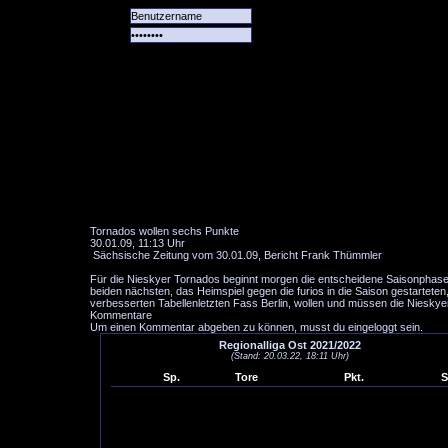
Alle
Das
Forum
Spiele
Team
alle
Tore
Tornados wollen sechs Punkte
30.01.09, 11:13 Uhr
Sächsische Zeitung vom 30.01.09, Bericht Frank Thümmler
Für die Nieskyer Tornados beginnt morgen die entscheidene Saisonphase. D
beiden nächsten, das Heimspiel gegen die furios in die Saison gestartet
verbesserten Tabellenletzten Fass Berlin, wollen und müssen die Nieskye
Kommentare
Um einen Kommentar abgeben zu können, musst du eingeloggt sein.
Regionalliga Ost 2021/2022
(Stand: 20.03.22, 18:11 Uhr)
Sp.
Tore
Pkt.
S