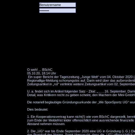
Alle
Das
Forum
Spiele
Team
alle
Tore
O weh! ... BSchC
05.10.20, 18:14 Uhr
Ein super Bericht der Tageszeitung „Junge Welt“ vom 04. Oktober 2020 (
Regionalliga-Meldung schonungslos auf. Darin wird über das außerordent
Zeitungsartikel in „rot“ verlinkte weitere Zeitungsartikel vom 02. Septembe
U. a. findet sich im Artikel folgender Satz - Zitat: „……16. September. D
Detail, was Kritikern recht zu geben scheint, den Machern der Mini-Gm
Die notariell beglaubigte Gründungsurkunde der „We SponSportz UG“ wurd
Dies bedeutet:
1. Ein Kooperationsvertrag kann nicht(!) wie vom BSchC dargestellt, ber
zum Ende der Meldefrist leider offensichtlich eine ausreichende finanziel
Abstand nehmen müssen.
2. Die „UG“ war bis Ende September 2020 eine UG in Gründung (i. G.) Die
das Protokoll des Notars. Somit überrascht, dass die „UG“ offensichtlic