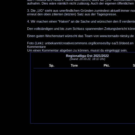
aufnahm. Dies wäre nämlich nicht zulässig. Auch der eigenen öffentliche
3. Die „UG“ steht aus unerfindlichen Gründen zumindest aktuell immer no
erneut den oben zitierten (letzten) Satz aus der Tagespresse.
4. Wir machen einen "Haken" an die Sache und wünschen den 8 verdienten 
Den vollständigen und bis zum Schluss spannenden Zeitungsbericht könn
Einen guten Wochenstart wünscht das Team von www.tornado-niesky.de
Foto (Link): unbekannt/creativecommons.org/licenses/by-sa/3.0/deed.en
Kommentare
Um einen Kommentar abgeben zu können, musst du eingeloggt sein.
Regionalliga Ost 2021/2022
(Stand: 20.03.22, 18:11 Uhr)
Sp.
Tore
Pkt.
S