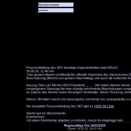
Alle
Das
Forum
Spiele
Team
alle
Tore
Pressemitteilung des SEV bestätigt Ungereimtheiten beim BSchC
26.09.20, 11:46 Uhr
Das gestern Abend veröffentlichte offizielle Statement des Sächsischen 
Einschätzung (Bericht von gestern Nachmittag) und auch die kritischen 
Auszug Zitat Lutz Michel (SEV-Präsident): „…… Wir haben diesem Verein
vergangenem Samstag hat man ständig wechselnde Begründungen vorget
es seitens des Vereins keine derartigen Vorbehalte. Dieser Rückzug unmitt
Dieses Verhalten macht uns fassungslos und bringt uns zwangsläufig zu d
Die komplette Pressemitteilung des SEV gibt es
HIER IM LINK
.
Startet gut ins Wochenende.
Kommentare
Um einen Kommentar abgeben zu können, musst du eingeloggt sein.
Regionalliga Ost 2021/2022
(Stand: 20.03.22, 18:11 Uhr)