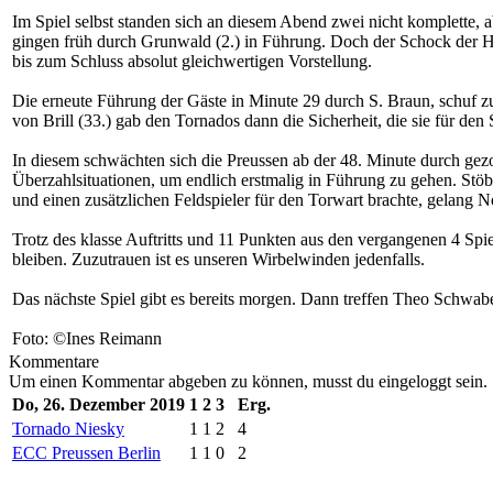
Im Spiel selbst standen sich an diesem Abend zwei nicht komplette, 
gingen früh durch Grunwald (2.) in Führung. Doch der Schock der Haus
bis zum Schluss absolut gleichwertigen Vorstellung.
Die erneute Führung der Gäste in Minute 29 durch S. Braun, schuf z
von Brill (33.) gab den Tornados dann die Sicherheit, die sie für den
In diesem schwächten sich die Preussen ab der 48. Minute durch gez
Überzahlsituationen, um endlich erstmalig in Führung zu gehen. Stöbe
und einen zusätzlichen Feldspieler für den Torwart brachte, gelang 
Trotz des klasse Auftritts und 11 Punkten aus den vergangenen 4 Spiel
bleiben. Zuzutrauen ist es unseren Wirbelwinden jedenfalls.
Das nächste Spiel gibt es bereits morgen. Dann treffen Theo Schwa
Foto: ©Ines Reimann
Kommentare
Um einen Kommentar abgeben zu können, musst du eingeloggt sein.
Do, 26. Dezember 2019
1
2
3
Erg.
Tornado Niesky
1
1
2
4
ECC Preussen Berlin
1
1
0
2