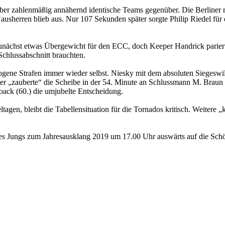
aber zahlenmäßig annähernd identische Teams gegenüber. Die Berliner m
herren blieb aus. Nur 107 Sekunden später sorgte Philip Riedel für das
unächst etwas Übergewicht für den ECC, doch Keeper Handrick pariert
 Schlussabschnitt brauchten.
ogene Strafen immer wieder selbst. Niesky mit dem absoluten Siegesw
r „zauberte“ die Scheibe in der 54. Minute an Schlussmann M. Braun vo
Noack (60.) die umjubelte Entscheidung.
tagen, bleibt die Tabellensituation für die Tornados kritisch. Weitere 
bes Jungs zum Jahresausklang 2019 um 17.00 Uhr auswärts auf die Sc