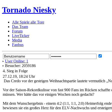
Tornado Niesky
Alle Spiele alle Tore
Das Team
Forum
LiveTicker
Media
Fanbus
»
User Online: 1
»
Besucher: 2059186
4. Sieg in Folge
27.12.19, 18:24 Uhr
Das Credo vor der gestrigen Weihnachtspartie lautete vermutlich „Nu
Vor der Saison-Rekordkulisse von fast 900 Fans im Rücken schaffte 
müssen. Wer hätte das vor einigen Wochen noch gedacht?
Mit dem Wunschergebnis - einem 4:2 (1:1, 1:1, 2:0) Heimerfolg ende
bewiesen sie ein großes Herz für den ELV-Nachwuchs und ersteigerte