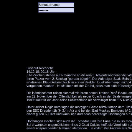
Alle
Das
Forum
Spiele
Team
alle
Tore
Lust auf Revanche
14.12.18, 20:18 Uhr
Die Zeichen stehen auf Revanche an diesem 3. Adventswochenende. Wenn
Ihren Patzer vom 2. Spieltag "gerade bügeln". Der Aufsteiger Saale Bulls
erfahrenen Blau-Gelben gleich im ersten direkten Duell überhaupt mit 5:4 
vergessen machen - ist sie doch mit der Grund, dass man sich frühzeitig 
Die Händelstädter reisen diesmal mit Ihrem neuen Trainer René Haack an. D
am 22. November der Öffentlichkeit als neuer Coach an der Saale vorgestell
1999/2000 für ein Jahr seine Schlittschuhe als Verteidiger beim ELV Niesky
Unter seiner Regie unterlagen die morgigen Gäste relativ knapp dem Titel
den ESC Dresden 1b (H 3:4 n.V.) und bei den Bad Muskau Bombers (A 2:3 n.
einem guten 6. Platz und kann sich durchaus berechtigte Hoffnungen au
Hoffnungen machen sich auch die Tornados und Ihre Fans. So muss morgen
Bei erwarteten ungemütlichen minus 2 Grad Celsius hofft die Vereinsführu
einem ansprechenden Rahmen stattfinden. Ein voller 50er Fanbus aus Sa