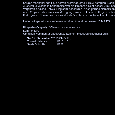
Sorgen macht bei den Hausherren allerdings erneut die Aufstellung. Nach 
Auch letzte Woche in Schönheide war die Prognose nicht besser. Am Ende 
Vorjahren ist diese Entwicklung sehr bedenklich. Nach gerade einmal 9 ab
noch 2 Spieler, die immer zur Verfügung standen. Unsere Kritik geht nicht
Kadergröße. Nun müssen es wieder die Verbliebenen richten. Ein Umstand
Hoffen wir gemeinsam auf einen schönen Abend und einen HEIMSIEG.
Bildquelle (Original): ©Alena/stock.adobe.com
Kommentare
Um einen Kommentar abgeben zu können, musst du eingeloggt sein.
Sa, 15. Dezember 2018
1
2
3
n.V.
Erg.
Tornado Niesky
0
2
1
0
3
Saale Bulls 1b
0
1
2
1
4