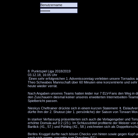
Alle
Das
Forum
Spiele
Team
alle
Tore
8. Punktspiel Liga 2018/2019
03.12.18, 16:05 Uhr
Einen sehr erfolgreichen 1. Adventssonntag verlebten unsere Tornados am 
Theo Schwabes Mannschaft über 60 Minuten eine konzentrierte und sehr d
heute wieder verrät.
Nach Angaben unseres Teams hatten leider nur 7 ELV-Fans den Weg in di
den Zuschauern diesmal keiner unseres erweiterten Internetseiten-Teams.
Spielbericht passen.
Nieskys Cheftrainer drückte sich in einem kurzen Statement lt. Eislaufv
dürfte Ihm der 2. Shutout (der 1. persönliche) der Saison von Torwart Mor
In starker Verfassung präsentierten sich auch die Vorlagengeber und Torsc
erhöhte Domula auf 0:2 (23.). Im Schlussdrittel profitierte der Meister von 
Bartlick (41., 57.) und Pohling (42., 58.) zeichneten sich als Doppeltorsch
Berlins Kruggel durfte nach bösen Checks von hinten sowie gegen Kopf un
nach sich zogen, vorzeitig zum Duschen (57.).