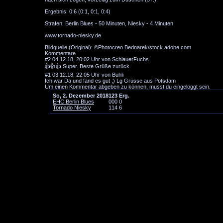
Ergebnis: 0:6 (0:1, 0:1, 0:4)
Strafen: Berlin Blues - 50 Minuten, Niesky - 4 Minuten
www.tornado-niesky.de
Bildquelle (Original): ©Photocreo Bednarek/stock.adobe.com
Kommentare
#2
04.12.18, 20:02 Uhr von SchlauerFuchs
👍👍👍 Super. Beste Grüße zurück.
#1
03.12.18, 22:05 Uhr von Buhli
Ich war Da und fand es gut ;) Lg Grüsse aus Potsdam
Um einen Kommentar abgeben zu können, musst du eingeloggt sein.
So, 2. Dezember 2018
1
2
3
Erg.
EHC Berlin Blues
0
0
0
0
Tornado Niesky
1
1
4
6