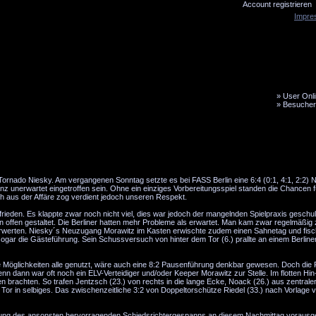
Account registrieren
Impre
»
User Onli
»
Besucher
LiveTicker
Media
Fanbus
ornado Niesky. Am vergangenen Sonntag setzte es bei FASS Berlin eine 6:4 (0:1, 4:1, 2:2) N
nz unerwartet eingetroffen sein. Ohne ein einziges Vorbereitungsspiel standen die Chancen f
ch aus der Affäre zog verdient jedoch unseren Respekt.
rieden. Es klappte zwar noch nicht viel, dies war jedoch der mangelnden Spielpraxis geschul
offen gestaltet. Die Berliner hatten mehr Probleme als erwartet. Man kam zwar regelmäßig z
verwerten. Niesky´s Neuzugang Morawitz im Kasten erwischte zudem einen Sahnetag und fisc
gar die Gästeführung. Sein Schussversuch von hinter dem Tor (6.) prallte an einem Berliner
Möglichkeiten alle genutzt, wäre auch eine 8:2 Pausenführung denkbar gewesen. Doch die F
nn dann war oft noch ein ELV-Verteidiger und/oder Keeper Morawitz zur Stelle. Im flotten Hin
 brachten. So trafen Jentzsch (23.) von rechts in die lange Ecke, Noack (26.) aus zentraler
m Tor in selbiges. Das zwischenzeitliche 3:2 von Doppeltorschütze Riedel (33.) nach Vorlage v
idung des ansonsten hervorragenden Schiedsrichtergespanns an diesem Nachmittag voraus