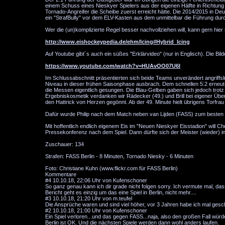
einem Schuss eines Nieskyer Spielers aus der eigenen Hälfte in Richtung 
Tornado-Angreifer die Scheibe zuerst erreicht hätte. Die 2014/2015 in Deut
ein "StrafBully" vor dem ELV-Kasten aus dem unmittelbar die Führung durc
Wer die (un)komplizierte Regel besser nachvollziehen will, kann gern hier
http://www.eishockeypedia.de/ehm/Icing#Hybrid_Icing
Auf Youtube gibt´s auch ein süßes "Erklärvideo" (nur in Englisch). Die Bild
https://www.youtube.com/watch?v=HUAvOO07U6I
Im Schlussabschnitt präsentierten sich beide Teams unverändert angriffs
Niveau in dieser frühen Saisonphase ausbrach. Dem schnellen 5:2 erneut d
die Messen eigentlich gesungen. Die Blau-Gelben gaben sich jedoch trotz 
Ergebniskosmetik verdanken wir Rädecker (49.) und Brill bei eigener Überz
den Hattrick von Herzen gegönnt. Ab der 49. Minute hielt übrigens Torfrau
Dafür wurde Philip nach dem Match neben van Lijden (FASS) zum besten 
Mit hoffentlich endlich eigenem Eis im "Neuen Nieskyer Eisstadion" will Ch
Pressekonferenz nach dem Spiel. Dann dürfte sich der Meister (wieder) i
Zuschauer: 134
Strafen: FASS Berlin - 8 Minuten, Tornado Niesky - 6 Minuten
Foto: Christiane Kuhn (www.flickr.com für FASS Berlin)
Kommentare
#4
10.10.18, 22:06 Uhr von Kufenschoner
So ganz genau kann ich dir grade nicht folgen sorry. Ich vermute mal, d
Bericht geht es einzig um das eine Spiel in Berlin, nicht mehr....
#3
10.10.18, 21:20 Uhr von m.teufel
Die Ansprüche waren und sind viel höher, vor 3 Jahren habe ich mal gesc
#2
10.10.18, 21:00 Uhr von Kufenschoner
Ein Spiel verloren...und das gegen FASS...naja, also den großen Fall würd
Berlin ist OK. Und die nächsten Spiele werden dann wohl anders laufen.