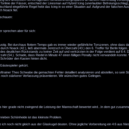
Torlinie der Fässer, entschied der Linesman auf Hybrid Icing (unerlaubter Befreiungsschlag),
schland eingeführte Regel hebt das Icing in so einer Situation auf. Aufgrund der falschen Aus
h Noack fiel.
 schauen:
er sprechen aber für sich:
lustig. Bei durchaus flottem Tempo gab es immer wieder gefährliche Torszenen, ohne dass 
urch Noack (42.), ließ abermals Jentzsch in Überzahl (43.) den 6. Treffer für Berlin folgen
des deutlichen Rückstands zu keiner Zeit auf und verkürzten in der Folge verdient auf 6:4. D
ahl (54.). Schade, dass Riedel in Minute 47 einen fälligen Penalty nicht verwandeln konnte. 
 Schröder den Kasten hinten dicht.
Gästespieler gekürt.
eftrainer Theo Schwabe die gemachten Fehler detailliert analysieren und abstellen, so sein S
n noch stärkerer Verfassung präsentieren. Wir wünschen gutes Gelingen.
ass hier grade nicht zwingend die Leistung der Mannschaft bewertet wird...In dem gut zusam
hrieben Schönheide ist das kleinste Problem.
e ich noch nicht gleich aus der Glaskugel deuten. Ohne jegliche Vorbereitung ein 4:6 aus Nies