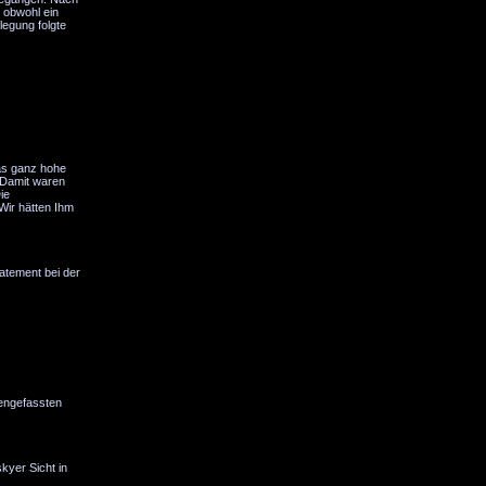
 obwohl ein
legung folgte
das ganz hohe
. Damit waren
ie
Wir hätten Ihm
tatement bei der
mengefassten
kyer Sicht in