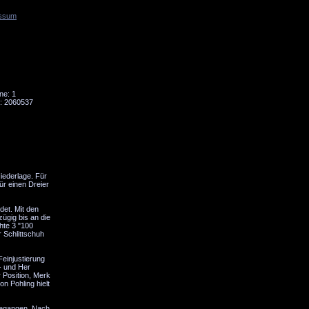
ssum
Tornado
Niesky
ne: 1
: 2060537
iederlage. Für
ür einen Dreier
det. Mit den
ügig bis an die
hte 3 "100
 Schlittschuh
einjustierung
- und Her
 Position, Merk
on Pohling hielt
gegangen. Nach