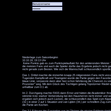
Alle
Das
Forum
Spiele
Team
alle
Tore
Niederlage zum Saisonbeginn
10.10.18, 19:13 Uhr
Keine Punkte gab es zum Punktspielauftakt für den amtierenden Meister T
die meisten Fans und auch die Spieler dürfte das Ergebnis jedoch nicht ga
nicht gerade zum Besten. Wie sich die Mannschaft schlussendlich sportli
Das 1. Drittel machte die immerhin knapp 25 mitgereisten Fans nicht unzuf
Tugenden Kampfkraft und Teamgeist wurde die Partie gegen den Favoriten 
blaue Linie, verpasste dann aber fast schon fahrlässig die Chancen zu 
Prozenter" weg. Mit dem Glück des Tüchtigen gelang Topstürmer Riedel so
unhaltbar zum 0:1 ab.
Im 2. Durchgang machte FASS dann Ernst und hätten die Akademiker Ihre 
stimmte trotz starker Vorbereitung bei den Hausherren nicht immer und we
ergaben sich jedoch auch Lücken, die schlussendlich das Spiel zum Kippen
(32.) in einer 2 auf 1 Situation und van Lijden (34.) per schnellem Zug zu
die Partie am Kochen.
Der 2:1 Führung der Gastgeber war im Übrigen die einzige Fehlentsche