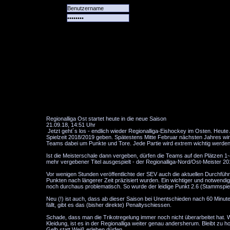
Alle
Das
Forum
Spiele
Team
alle
Tore
Regionalliga Ost startet heute in die neue Saison
21.09.18, 14:51 Uhr
Jetzt geht´s los - endlich wieder Regionalliga-Eishockey im Osten. Heut
Spielzeit 2018/2019 geben. Spätestens Mitte Februar nächsten Jahres wi
Teams dabei um Punkte und Tore. Jede Partie wird extrem wichtig werde
Ist die Meisterschale dann vergeben, dürfen die Teams auf den Plätzen 1-4
mehr vergebener Titel ausgespielt - der Regionalliga-Nord/Ost-Meister 20
Vor wenigen Stunden veröffentlichte der SEV auch die aktuellen Durchführu
Punkten nach längerer Zeit präzisiert wurden. Ein wichtiger und notwendige
noch durchaus problematisch. So wurde der leidige Punkt 2.6 (Stammspieler
Neu (!) ist auch, dass ab dieser Saison bei Unentschieden nach 60 Minuten 
fällt, gibt es das (bisher direkte) Penaltyschiessen.
Schade, dass man die Trikotregelung immer noch nicht überarbeitet hat. W
Kleidung, ist es in der Regionalliga weiter genau andersherum. Bleibt zu h
Gelb statt Weiß erleben dürfen.