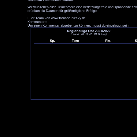
Wir wünschen allen Teilnehmern eine verletzungsfreie und spannende sow
drücken die Daumen für größtmögliche Erfolge.
Euer Team von www.tornado-niesky.de
Kommentare
Um einen Kommentar abgeben zu können, musst du eingeloggt sein.
Regionalliga Ost 2021/2022
(Stand: 20.03.22, 18:11 Uhr)
Sp.
Tore
Pkt.
S