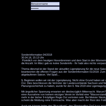
Alle
Das
Forum
Spiele
Team
alle
Tore
Sonderinformation 04/2018
30.04.18, 15:13 Uhr
Pünktlich vor dem heutigen Hexenbrennen und dem Start in den Wonnemonat
die Anzahl. Im März gab es keine Sonderinfo - Ihr habt also nichts verpasst
Thema diesmal ist der Stand der aktuellen Ligenplanung für die neue Sa
beantworten die offenen Fragen aus der Sonderinformation 01/2018. Zum
abgelaufenen Saison. Viel Spaß...
1.
Beginnen wollen wir mit der Ligenplanung. Nicht ohne Grund haben wir de
Ost. Dies beschlossen die Vertreter der Landesverbände Sachsen und Nied
Planungssicherheit zu haben, wurde für den 6. Mai 2018 eine Ligentagung 
Mit ängstlicher Spannung erwarten wir diesbezüglich Mitternacht. Warum? Di
einer Ausnahme von keinem einzigen Verein im Vorfeld eine "Wasserstandsm
mehr in der bisher 9-köpfigen Regio Ost vertreten sein. Bei Meister Nie
scheint die Meldung reine Formsache. Was aber macht der Rest des Fel
Auch wir können leider den "Buschfunk", den "Regionalliga Ost" kurz erw