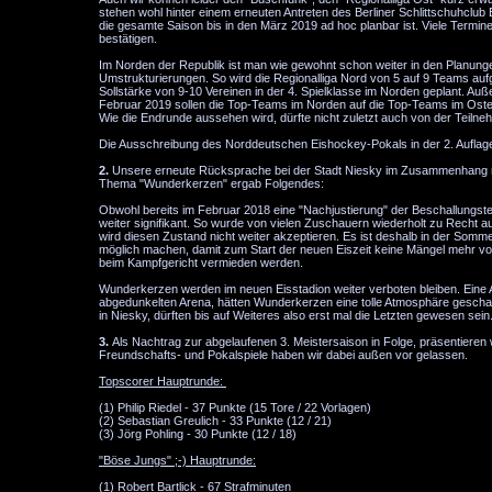
stehen wohl hinter einem erneuten Antreten des Berliner Schlittschuhclu
die gesamte Saison bis in den März 2019 ad hoc planbar ist. Viele Termine
bestätigen.
Im Norden der Republik ist man wie gewohnt schon weiter in den Planunge
Umstrukturierungen. So wird die Regionalliga Nord von 5 auf 9 Teams auf
Sollstärke von 9-10 Vereinen in der 4. Spielklasse im Norden geplant. Auße
Februar 2019 sollen die Top-Teams im Norden auf die Top-Teams im Osten 
Wie die Endrunde aussehen wird, dürfte nicht zuletzt auch von der Teiln
Die Ausschreibung des Norddeutschen Eishockey-Pokals in der 2. Auflage s
2.
Unsere erneute Rücksprache bei der Stadt Niesky im Zusammenhang mi
Thema "Wunderkerzen" ergab Folgendes:
Obwohl bereits im Februar 2018 eine "Nachjustierung" der Beschallungst
weiter signifikant. So wurde von vielen Zuschauern wiederholt zu Recht 
wird diesen Zustand nicht weiter akzeptieren. Es ist deshalb in der Somm
möglich machen, damit zum Start der neuen Eiszeit keine Mängel mehr vo
beim Kampfgericht vermieden werden.
Wunderkerzen werden im neuen Eisstadion weiter verboten bleiben. Eine 
abgedunkelten Arena, hätten Wunderkerzen eine tolle Atmosphäre geschaf
in Niesky, dürften bis auf Weiteres also erst mal die Letzten gewesen sein
3.
Als Nachtrag zur abgelaufenen 3. Meistersaison in Folge, präsentieren
Freundschafts- und Pokalspiele haben wir dabei außen vor gelassen.
Topscorer Hauptrunde:
(1) Philip Riedel - 37 Punkte (15 Tore / 22 Vorlagen)
(2) Sebastian Greulich - 33 Punkte (12 / 21)
(3) Jörg Pohling - 30 Punkte (12 / 18)
"Böse Jungs" ;-) Hauptrunde:
(1) Robert Bartlick - 67 Strafminuten