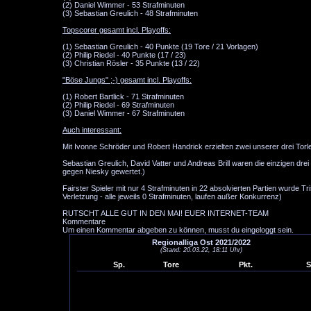
(2) Daniel Wimmer - 53 Strafminuten
(3) Sebastian Greulich - 48 Strafminuten
Topscorer gesamt incl. Playoffs:
(1) Sebastian Greulich - 40 Punkte (19 Tore / 21 Vorlagen)
(2) Philip Riedel - 40 Punkte (17 / 23)
(3) Christian Rösler - 35 Punkte (13 / 22)
"Böse Jungs" ;-) gesamt incl. Playoffs:
(1) Robert Bartlick - 71 Strafminuten
(2) Philip Riedel - 69 Strafminuten
(3) Daniel Wimmer - 67 Strafminuten
Auch interessant:
Mit Ivonne Schröder und Robert Handrick erzielten zwei unserer drei Torl
Sebastian Greulich, David Vatter und Andreas Brill waren die einzigen drei
gegen Niesky gewertet.)
Fairster Spieler mit nur 4 Strafminuten in 22 absolvierten Partien wurde
Verletzung - alle jeweils 0 Strafminuten, laufen außer Konkurrenz)
RUTSCHT ALLE GUT IN DEN MAI! EUER INTERNET-TEAM
Kommentare
Um einen Kommentar abgeben zu können, musst du eingeloggt sein.
Regionalliga Ost 2021/2022
(Stand: 20.03.22, 18:11 Uhr)
Sp.
Tore
Pkt.
S