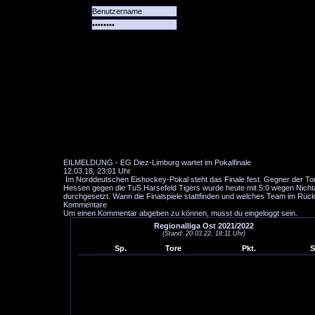
Alle
Das
Forum
Spiele
Team
alle
Tore
EILMELDUNG - EG Diez-Limburg wartet im Pokalfinale
12.03.18, 23:01 Uhr
Im Norddeutschen Eishockey-Pokal steht das Finale fest. Gegner der Tor
Hessen gegen die TuS Harsefeld Tigers wurde heute mit 5:0 wegen Nichtant
durchgesetzt. Wann die Finalspiele stattfinden und welches Team im Rücks
Kommentare
Um einen Kommentar abgeben zu können, musst du eingeloggt sein.
Regionalliga Ost 2021/2022
(Stand: 20.03.22, 18:11 Uhr)
Sp.
Tore
Pkt.
S