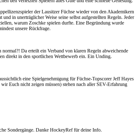
chen den verletzten Spielern alles Gute und eine schnelle Genesung.
Doppellizenzspieler der Lausitzer Füchse wieder von den Akademikern
und in unerträglicher Weise seine selbst aufgestellten Regeln. Jeder
fiziellen, warum Zoschke spielen durfte. Eine Begründung wurde
umindest unsere Rückfrage.
h normal?! Da erteilt ein Verband von klaren Regeln abweichende
fen direkt in den sportlichen Wettbewerb ein. Ein Unding.
raussichtlich eine Spielgenehmigung für Füchse-Topscorer Jeff Hayes
e wir Euch nicht zeigen müssen) stehen nach aller SEV-Erfahrung
lche Sondergänge. Danke HockeyRef für deine Info.