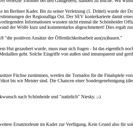
zwei verletzte Torhüter bei den Gastgebern, standen zu Buche. Wir wüns
e im Berliner Kader. Bis zu seiner Verletzung (1. Drittel) wurde der 
stimmungen der Regionalliga Ost. Der SEV konterkarierte damit erneut 
s vorliegenden Informationen wussten nicht einmal die Schönheider Of
Einwand der Wölfe kurz und kommentarlos abgeschmettert! Dies ergab z
8 "die positiven Ansätze der Öffentlichkeitsarbeit aus(zu)bauen."
 Hut gezaubert wurde, muss man sich fragen - Ist das eigentlich noc
 Medaillen geht. Solche Eingriffe von außen sind intransparent und grei
ausitzer Füchse zustimmen, werden die Tornados für die Finalspiele vo
Trikot bis wir Meister sind. Die Chancen einer Sondergenehmigung (di
kwunsch nach Schönheide und "natürlich" Niesky. ;-)
tere Ersatztorleute im Kader zur Verfügung. Kein Grund also für so