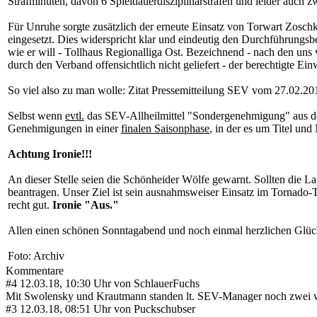
Strafminuten, davon 6 Spieldauerdisziplinarstrafen und leider auch 
Für Unruhe sorgte zusätzlich der erneute Einsatz von Torwart Zoschk
eingesetzt. Dies widerspricht klar und eindeutig den Durchführungsbe
wie er will - Tollhaus Regionalliga Ost. Bezeichnend - nach den un
durch den Verband offensichtlich nicht geliefert - der berechtigte 
So viel also zu man wolle: Zitat Pressemitteilung SEV vom 27.02.201
Selbst wenn
evtl.
das SEV-Allheilmittel "Sondergenehmigung" aus dem
Genehmigungen in einer
finalen Saisonphase
, in der es um Titel und
Achtung Ironie!!!
An dieser Stelle seien die Schönheider Wölfe gewarnt. Sollten die L
beantragen. Unser Ziel ist sein ausnahmsweiser Einsatz im Tornado-
recht gut.
Ironie "Aus."
Allen einen schönen Sonntagabend und noch einmal herzlichen Glüc
Foto: Archiv
Kommentare
#4
12.03.18, 10:30 Uhr von SchlauerFuchs
Mit Swolensky und Krautmann standen lt. SEV-Manager noch zwei wei
#3
12.03.18, 08:51 Uhr von Puckschubser