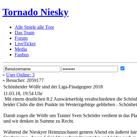
Tornado Niesky
Alle Spiele alle Tore
Das Team
Forum
LiveTicker
Media
Fanbus
»
User Online: 3
»
Besucher: 2059177
Schönheider Wölfe sind der Liga-Finalgegner 2018
11.03.18, 19:54 Uhr
Mit einem deutlichen 8:2 Auswärtserfolg verabschiedeten die Schön
beider Clubs die drei Punkte im Westerzgebirge geblieben - Schönhe
Damit zogen die Wölfe um Trainer Sven Schröder verdient in das Play
und wir denken in Summe zu Recht.
Während die Nieskyer Heimzuschauer gestern Abend ein äußerst faire