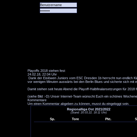
Alle
Das
Forum
Spiele
Team
alle
Tore
Playoffs 2018 stehen fest
24.02.18, 22:04 Uhr
Dank der Eislöwen Juniors vom ESC Dresden 1b herrscht nun endlich Klar
vor wenigen Minuten auswärts bei den Berlin Blues und sicherte sich mit ei
Damit stehen seit heute Abend die Playoff-Halbfinalansetzungen für 2018 f
(siehe Bild :-D) Unser Internet-Team wünscht Euch ein schönes Wochen
Kommentare
Um einen Kommentar abgeben zu können, musst du eingeloggt sein.
Regionalliga Ost 2021/2022
(Stand: 20.03.22, 18:11 Uhr)
Sp.
Tore
Pkt.
S