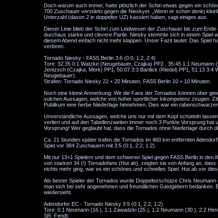
Doch warum auch immer, hatte plötzlich der Schiri etwas gegen ein schöne
700 Zuschauer verstärkt gegen die Nieskyer. „Wenn er schon denkt kleinl
Unterzahl (davon 2 in doppelter UZ) kassiert haben, sagt einiges aus.
Dieser Linie blieb der Schiri zum Leidwesen der Zuschauer bis zum Ende d
durchaus starke und clevere Partie. Niesky stemmte sich in einem Spiel 
diesem Abend einfach nicht mehr klappen. Unser Fazit lautet: Das Spiel 
verloren.
Tornado Niesky - FASS Berlin 3:6 (0:0, 1:2, 2:4)
Tore: 32:35 0:1 Watzke (Neugebauer, Czajka) PP2 , 35:45 1:1 Neumann (G
Jentzsch (Czajka, Merk) PP1, 50:07 3:3 Bartlick (Riedel) PP1, 51:13 3:
Neugebauer).
Strafen: Tornado Niesky 22 + 20 Minuten, FASS Berlin 10 + 10 Minuten.
Noch eine kleine Anmerkung: Wir die Fans der Tornados können über gew
solchen Aussagen, welche von hoher sportlicher Inkompetenz zeugen. Zi
Publikum eine herbe Niederlage hinnehmen. Dies war ein rabenschwarzer 
Unverständliche Aussagen, welche uns nur mit dem Kopf schütteln lassen
verliert und auf den Tabellenzweiten immer noch 3 Punkte Vorsprung hat u
Vorsprung! Wer geglaubt hat, dass die Tornados ohne Niederlage durch d
Ca. 21 Stunden später trafen die Tornados im 460 km entfernten Adendo
Spiel vor 384 Zuschauern mit 3:5 (0:1, 2:2, 1:2).
Mit nur 13+1 Spielern und dem schweren Spiel gegen FASS Berlin in den K
von starken 34 (!) Tornadofans (Hut ab), zeigten sie von Anfang an, dass
nichts mehr ging, war es ein schönes und schnelles Spiel. Hut ab vor dies
Als bester Spieler der Tornados wurde Doppeltorschütze Chris Neumann 
man sich bei sehr angenehmen und freundlichen Gastgebern bedanken. Es
wiedersieht.
Adendorfer EC - Tornado Niesky 3:5 (0:1, 2:2, 1:2)
Tore: 0:1 Neumann (16.), 1:1 Zawadzki (25.), 1:2 Neumann (30.), 2:2 Henry (
SR. Fendt.