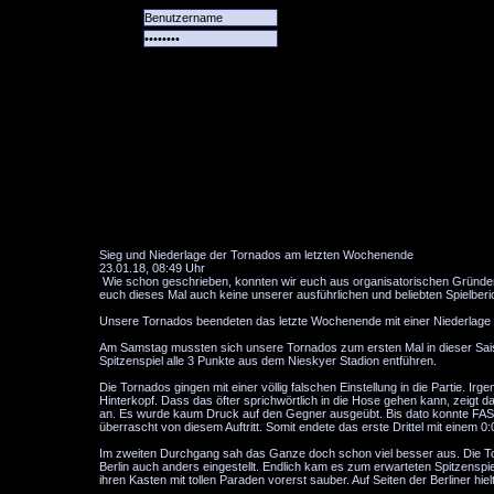
Alle
Das
Forum
Spiele
Team
alle
Tore
Sieg und Niederlage der Tornados am letzten Wochenende
23.01.18, 08:49 Uhr
Wie schon geschrieben, konnten wir euch aus organisatorischen Gründe
euch dieses Mal auch keine unserer ausführlichen und beliebten Spielber
Unsere Tornados beendeten das letzte Wochenende mit einer Niederlage i
Am Samstag mussten sich unsere Tornados zum ersten Mal in dieser Sais
Spitzenspiel alle 3 Punkte aus dem Nieskyer Stadion entführen.
Die Tornados gingen mit einer völlig falschen Einstellung in die Partie. Ir
Hinterkopf. Dass das öfter sprichwörtlich in die Hose gehen kann, zeigt d
an. Es wurde kaum Druck auf den Gegner ausgeübt. Bis dato konnte FASS
überrascht von diesem Auftritt. Somit endete das erste Drittel mit einem 0:
Im zweiten Durchgang sah das Ganze doch schon viel besser aus. Die To
Berlin auch anders eingestellt. Endlich kam es zum erwarteten Spitzenspie
ihren Kasten mit tollen Paraden vorerst sauber. Auf Seiten der Berliner 