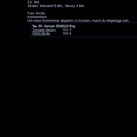
ZS: 384.
Strafen: Adendorf 8 Min,. Niesky 4 Min.
Foto: Archiv
Kommentare
Um einen Kommentar abgeben zu können, musst du eingeloggt sein.
Sa, 20. Januar 2018
1
2
3
Erg.
Tornado Niesky
0
1
2
3
FASS Berlin
0
2
4
6