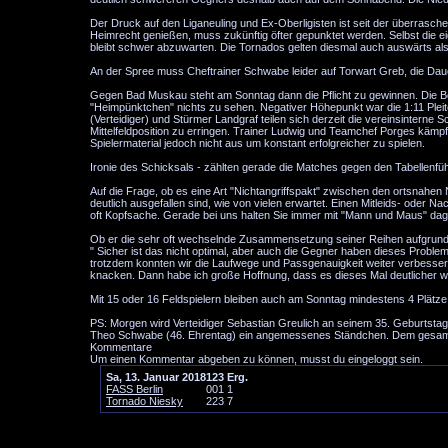
Der Druck auf den Liganeuling und Ex-Oberligisten ist seit der überrasc
Heimrecht genießen, muss zukünftig öfter gepunktet werden. Selbst die eige
bleibt schwer abzuwarten. Die Tornados gelten diesmal auch auswärts als
An der Spree muss Cheftrainer Schwabe leider auf Torwart Greb, die Daue
Gegen Bad Muskau steht am Sonntag dann die Pflicht zu gewinnen. Die Bo
"Heimpünktchen" nichts zu sehen. Negativer Höhepunkt war die 1:11 Plei
(Verteidiger) und Stürmer Landgraf teilen sich derzeit die vereinsinterne S
Mittelfeldposition zu erringen. Trainer Ludwig und Teamchef Porges kämpf
Spielermaterial jedoch nicht aus um konstant erfolgreicher zu spielen.
Ironie des Schicksals - zählten gerade die Matches gegen den Tabellenfüh
Auf die Frage, ob es eine Art "Nichtangriffspakt" zwischen den ortsnahen
deutlich ausgefallen sind, wie von vielen erwartet. Einen Mitleids- oder N
oft Kopfsache. Gerade bei uns halten Sie immer mit "Mann und Maus" dageg
Ob er die sehr oft wechselnde Zusammensetzung seiner Reihen aufgrund temp
" Sicher ist das nicht optimal, aber auch die Gegner haben dieses Problem.
trotzdem konnten wir die Laufwege und Passgenauigkeit weiter verbessern
knacken. Dann habe ich große Hoffnung, dass es dieses Mal deutlicher wi
Mit 15 oder 16 Feldspielern bleiben auch am Sonntag mindestens 4 Plätze 
PS: Morgen wird Verteidiger Sebastian Greulich an seinem 35. Geburtstag 
Theo Schwabe (46. Ehrentag) ein angemessenes Ständchen. Dem gesamt
Kommentare
Um einen Kommentar abgeben zu können, musst du eingeloggt sein.
Sa, 13. Januar 2018
1
2
3
Erg.
FASS Berlin
0
0
1
1
Tornado Niesky
2
2
3
7