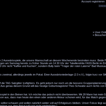
Account registrieren
Impre
»
User Onli
»
Besucher
LiveTicker
Media
Fanbus
ch 2 Auswärtsspiele, die unsere Mannschaft an diesem Wochenende bestreiten muss. Beide 
gen am Samstag bereits zu früher Stunde um 14.30 Uhr der Tabellendritte FASS Berlin im E
00 Uhr nicht "Kaffee und Kuchen", sondern Bully beim "Träger der roten Laterne" Bad Muska
 zweimal, allerdings jeweils im Pokal. Einer Auswärtsniederlage (2:3 n.V.), folgte kurz vor Sil
die TAG Salzgitter Icefighters. Es geht jedoch nur noch um die bessere Gruppenplatzierung
n. Aus genau diesem Grund will das heutige Geburtstagskind Theo Schwabe auch nichts von k
sspiel in den Beinen hat. Ich möchte das jedoch nicht überbewerten. Mit 28 Mann hat mein
von aus, dass man heute den einen oder anderen Akteur schonen wird, für das Match gegen
elbst schauen und wollen natürlich weiter voll auf Erfolgskurs bleiben. Unser Fokus liegt a
lage aus dem Pokal soll sich nicht wiederholen."