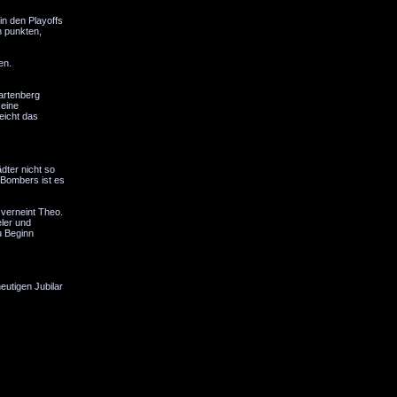
in den Playoffs
n punkten,
en.
artenberg
 eine
eicht das
dter nicht so
e Bombers ist es
 verneint Theo.
eler und
u Beginn
eutigen Jubilar