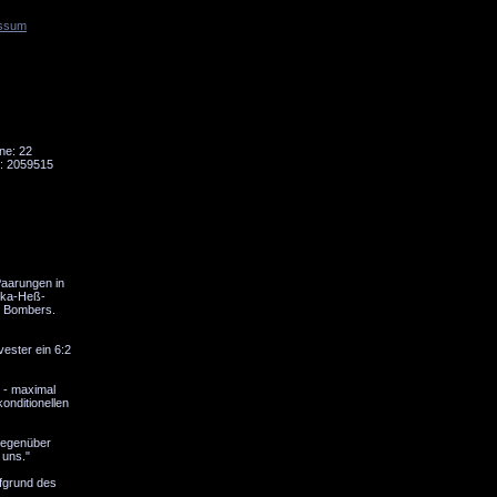
ssum
Tornado
Niesky
ne: 22
: 2059515
Paarungen in
rika-Heß-
u Bombers.
vester ein 6:2
 - maximal
onditionellen
 Gegenüber
 uns."
ufgrund des