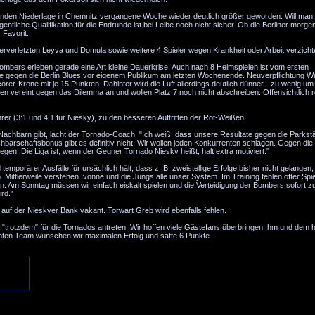
henden Niederlage in Chemnitz vergangene Woche wieder deutlich größer geworden. Will man 
ntliche Qualifikation für die Endrunde ist bei Leibe noch nicht sicher. Ob die Berliner morge
 Favorit.
rverletzten Leyva und Domula sowie weitere 4 Spieler wegen Krankheit oder Arbeit verzicht
mbers erleben gerade eine Art kleine Dauerkrise. Auch nach 8 Heimspielen ist vom ersten
te gegen die Berlin Blues vor eigenem Publikum am letzten Wochenende. Neuverpflichtung W
corer-Krone mit je 15 Punkten. Dahinter wird die Luft allerdings deutlich dünner - zu wenig um
en vereint gegen das Dilemma an und wollen Platz 7 noch nicht abschreiben. Offensichtlich r
rer (3:1 und 4:1 für Niesky), zu den besseren Auftritten der Rot-Weißen.
 Nachbarn gibt, lacht der Tornado-Coach. "Ich weiß, dass unsere Resultate gegen die Parkstä
achbarschaftsbonus gibt es definitiv nicht. Wir wollen jeden Konkurrenten schlagen. Gegen di
en. Die Liga ist, wenn der Gegner Tornado Niesky heißt, halt extra motiviert."
orärer Ausfälle für ursächlich hält, dass z. B. zweistellige Erfolge bisher nicht gelangen,
 Mittlerweile verstehen Ivonne und die Jungs alle unser System. Im Training fehlen öfter Spi
. Am Sonntag müssen wir einfach eiskalt spielen und die Verteidigung der Bombers sofort z
rd."
auf der Nieskyer Bank vakant. Torwart Greb wird ebenfalls fehlen.
"trotzdem" für die Tornados antreten. Wir hoffen viele Gästefans überbringen Ihm und dem h
en Team wünschen wir maximalen Erfolg und satte 6 Punkte.