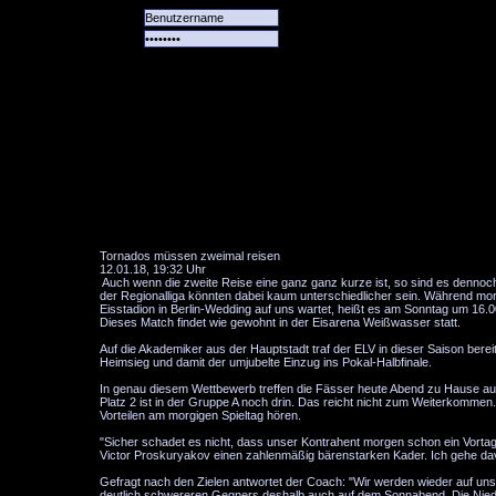
Alle
Das
Forum
Spiele
Team
alle
Tore
Tornados müssen zweimal reisen
12.01.18, 19:32 Uhr
Auch wenn die zweite Reise eine ganz ganz kurze ist, so sind es denno
der Regionalliga könnten dabei kaum unterschiedlicher sein. Während mor
Eisstadion in Berlin-Wedding auf uns wartet, heißt es am Sonntag um 16.
Dieses Match findet wie gewohnt in der Eisarena Weißwasser statt.
Auf die Akademiker aus der Hauptstadt traf der ELV in dieser Saison bereits
Heimsieg und damit der umjubelte Einzug ins Pokal-Halbfinale.
In genau diesem Wettbewerb treffen die Fässer heute Abend zu Hause auf 
Platz 2 ist in der Gruppe A noch drin. Das reicht nicht zum Weiterkomme
Vorteilen am morgigen Spieltag hören.
"Sicher schadet es nicht, dass unser Kontrahent morgen schon ein Vortag
Victor Proskuryakov einen zahlenmäßig bärenstarken Kader. Ich gehe da
Gefragt nach den Zielen antwortet der Coach: "Wir werden wieder auf uns s
deutlich schwereren Gegners deshalb auch auf dem Sonnabend. Die Nieder