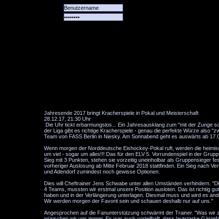
Alle
Das
Forum
Spiele
Team
alle
Tore
Jahresende 2017 bringt Kracherspiele in Pokal und Meisterschaft
28.12.17, 21:30 Uhr
Die Uhr tickt erbarmungslos... Ein Jahresausklang zum "mit der Zunge s
der Liga gibt es richtige Kracherspiele - genau die perfekte Würze also
Team von FASS Berlin in Niesky. Am Sonnabend geht es auswärts ab 17.
Wenn morgen der Norddeutsche Eishockey-Pokal ruft, werden die heimisch
um viel - sogar um alles!!! Das für den ELV 5. Vorrundenspiel in der Grupp
Sieg mit 3 Punkten, stehen sie vorzeitig uneinholbar als Gruppensieger fe
vorheriger Auslosung ab Mitte Februar 2018 stattfinden. Ein Sieg nach Ve
und Adendorf zumindest noch gewisse Optionen.
Dies will Cheftrainer Jens Schwabe unter allen Umständen verhindern. "D
4 Teams, mussten wir erstmal unsere Position ausloten. Das ist richtig
haben und in der Verlängerung unterlagen. Diesmal muss und wird es ander
Wir werden morgen der Favorit sein und schauen deshalb nur auf uns."
Angesprochen auf die Fanunterstützung schwärmt der Trainer. "Was wir 
wünschen wir uns immer. Es war auch vorteilhaft, dass lautstarke Gästefa