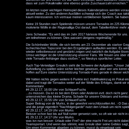
dass wir zum Pokalknaller eine ebenso große Zuschauerzahl erreichen."
Im letzten super wichtigen Heimspiel dieses Kalenderjahres werden vorau
aktuell weiter. Zu den anderen Ausfällen schweigt sich der Coach aus tak
kaum interessieren. Ich vertraue meinen verbliebenen Spielern. Sie haben
Keine 19 Stunden nach Spielende müssen unsere Tornados im 225 Kilomete
motivierte Wölfe in der Regionalliga Ost darauf, dem Tabellenführer mehr al
Jens Schwabe: "Es wird das im Jahr 2017 härteste Wochenende für uns. F
um teilnehmen zu können. Dies passiert übrigens regelmäßig."
Die Schönheider Wölfe, die sich bereits am 23. Dezember als starker Gegner
tschechischen Topscorer bei den Erzgebirglern auflaufen werden. Es wird f
wieder selbstbewusst und gestärkt zeigen und natürlich die Aufgabe lösen.
Umso wichtiger ist die Unterstützung unserer Fans. Wir freuen uns über d
viele Tornado-Anhänger dazu stoßen.", so Nieskys sportlicher Leiter.
Auch Top-Verteidiger Greulich sieht die Schwere der Aufgaben. "Unser Jah
Aufstellung zu spielen wäre sicher leichter gewesen, aber wer uns kennt
hoffen auf Eure starke Unterstützung Tornado-Fans gerade in dieser wich
Wir hätten nichts gegen weitere 6 Punkte incl. Halbfinaleinzug im Pokal
dabei und tragt die Tornados weiter auf der Welle des Erfolges, damit wi
Kommentare
#4
29.12.17, 16:00 Uhr von SchlauerFuchs
...zu müssen. Da ist es bei dem Einen oder Anderen evtl. doch nicht ganz s
unterstreichen das kleine Drama. Schade für unsere Oldstars und komisc
#3
29.12.17, 15:55 Uhr von SchlauerFuchs
Super Beitrag von dir Murks, in der gewohnt verschlüsselten Art. :-D Das
und die junge eigentlich "Nachfolgergarde" nutzt den Urlaub um nicht spiele
#2
29.12.17, 14:19 Uhr von Murks
Beisser schon fast bis auf Null runter gerwetzt sein, so oft wie wir nicht i
#1
29.12.17, 14:17 Uhr von Murks
was isn nun besser: Urlaub oder Frei? der eine macht Frei um nicht dabe
Teamsportart. Und wenn das stimmt, was Greule über seine Gebiss sagt,
Um einen Kommentar abgeben zu können, musst du eingeloggt sein.