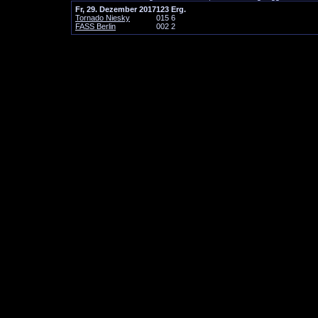
Fr, 29. Dezember 2017
1
2
3
Erg.
Tornado Niesky
0
1
5
6
FASS Berlin
0
0
2
2