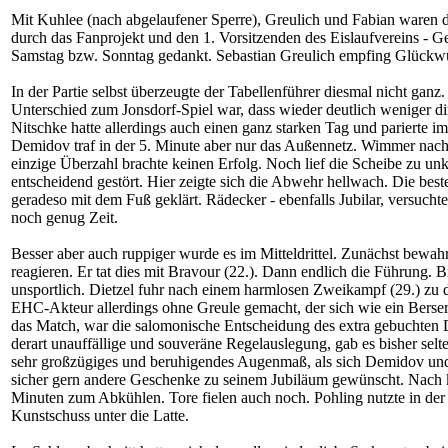
Mit Kuhlee (nach abgelaufener Sperre), Greulich und Fabian waren dr
durch das Fanprojekt und den 1. Vorsitzenden des Eislaufvereins - 
Samstag bzw. Sonntag gedankt. Sebastian Greulich empfing Glückwüns
In der Partie selbst überzeugte der Tabellenführer diesmal nicht gan
Unterschied zum Jonsdorf-Spiel war, dass wieder deutlich weniger di
Nitschke hatte allerdings auch einen ganz starken Tag und parierte i
Demidov traf in der 5. Minute aber nur das Außennetz. Wimmer nach e
einzige Überzahl brachte keinen Erfolg. Noch lief die Scheibe zu u
entscheidend gestört. Hier zeigte sich die Abwehr hellwach. Die best
geradeso mit dem Fuß geklärt. Rädecker - ebenfalls Jubilar, versucht
noch genug Zeit.
Besser aber auch ruppiger wurde es im Mitteldrittel. Zunächst bewa
reagieren. Er tat dies mit Bravour (22.). Dann endlich die Führung. 
unsportlich. Dietzel fuhr nach einem harmlosen Zweikampf (29.) zu d
EHC-Akteur allerdings ohne Greule gemacht, der sich wie ein Berse
das Match, war die salomonische Entscheidung des extra gebuchten DE
derart unauffällige und souveräne Regelauslegung, gab es bisher selt
sehr großzügiges und beruhigendes Augenmaß, als sich Demidov und R
sicher gern andere Geschenke zu seinem Jubiläum gewünscht. Nach 
Minuten zum Abkühlen. Tore fielen auch noch. Pohling nutzte in der 
Kunstschuss unter die Latte.