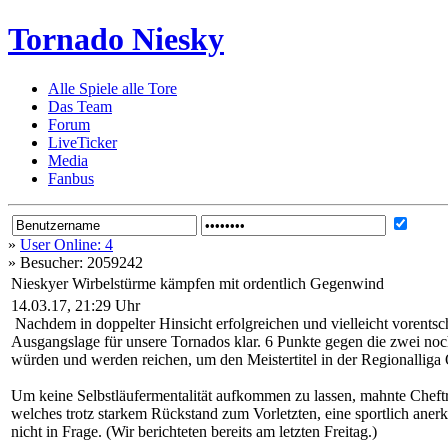
Tornado Niesky
Alle Spiele alle Tore
Das Team
Forum
LiveTicker
Media
Fanbus
»
User Online: 4
»
Besucher: 2059242
Nieskyer Wirbelstürme kämpfen mit ordentlich Gegenwind
14.03.17, 21:29 Uhr
Nachdem in doppelter Hinsicht erfolgreichen und vielleicht vorents
Ausgangslage für unsere Tornados klar. 6 Punkte gegen die zwei no
würden und werden reichen, um den Meistertitel in der Regionalliga 
Um keine Selbstläufermentalität aufkommen zu lassen, mahnte Cheft
welches trotz starkem Rückstand zum Vorletzten, eine sportlich anerk
nicht in Frage. (Wir berichteten bereits am letzten Freitag.)