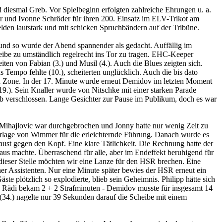
 diesmal Greb. Vor Spielbeginn erfolgten zahlreiche Ehrungen u. a.
er und Ivonne Schröder für ihren 200. Einsatz im ELV-Trikot am
den lautstark und mit schicken Spruchbändern auf der Tribüne.
t und so wurde der Abend spannender als gedacht. Auffällig im
eibe zu umständlich regelrecht ins Tor zu tragen. EHC-Keeper
iten von Fabian (3.) und Musil (4.). Auch die Blues zeigten sich.
Tempo fehlte (10.), scheiterten unglücklich. Auch die bis dato
nen Zone. In der 17. Minute wurde erneut Demidov im letzten Moment
19.). Sein Knaller wurde von Nitschke mit einer starken Parade
lieb verschlossen. Lange Gesichter zur Pause im Publikum, doch es war
. Mihajlovic war durchgebrochen und Jonny hatte nur wenig Zeit zu
 Vorlage von Wimmer für die erleichternde Führung. Danach wurde es
aust gegen den Kopf. Eine klare Tätlichkeit. Die Rechnung hatte der
s machte. Überraschend für alle, aber im Endeffekt beruhigend für
 dieser Stelle möchten wir eine Lanze für den HSR brechen. Eine
ner Assistenten. Nur eine Minute später bewies der HSR erneut ein
 plötzlich so explodierte, blieb sein Geheimnis. Philipp hätte sich
 Rädi bekam 2 + 2 Strafminuten - Demidov musste für insgesamt 14
 (34.) nagelte nur 39 Sekunden darauf die Scheibe mit einem