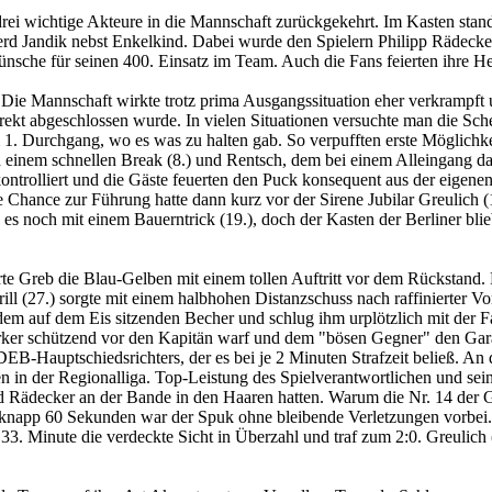
ei wichtige Akteure in die Mannschaft zurückgekehrt. Im Kasten stand
Gerd Jandik nebst Enkelkind. Dabei wurde den Spielern Philipp Rädeck
che für seinen 400. Einsatz im Team. Auch die Fans feierten ihre Hel
z. Die Mannschaft wirkte trotz prima Ausgangssituation eher verkrampf
rekt abgeschlossen wurde. In vielen Situationen versuchte man die Sch
m 1. Durchgang, wo es was zu halten gab. So verpufften erste Möglichke
inem schnellen Break (8.) und Rentsch, dem bei einem Alleingang das 
nkontrolliert und die Gäste feuerten den Puck konsequent aus der eige
e Chance zur Führung hatte dann kurz vor der Sirene Jubilar Greulich (
e es noch mit einem Bauerntrick (19.), doch der Kasten der Berliner b
hrte Greb die Blau-Gelben mit einem tollen Auftritt vor dem Rückstand
Brill (27.) sorgte mit einem halbhohen Distanzschuss nach raffinierter
em auf dem Eis sitzenden Becher und schlug ihm urplötzlich mit der F
rker schützend vor den Kapitän warf und dem "bösen Gegner" den Garau
B-Hauptschiedsrichters, der es bei je 2 Minuten Strafzeit beließ. An
en in der Regionalliga. Top-Leistung des Spielverantwortlichen und sei
ädecker an der Bande in den Haaren hatten. Warum die Nr. 14 der Gäste
knapp 60 Sekunden war der Spuk ohne bleibende Verletzungen vorbei.
33. Minute die verdeckte Sicht in Überzahl und traf zum 2:0. Greulich