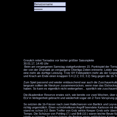
Alle
Das
Forum
Spiele
Team
alle
Tore
Greulich rettet Tornados vor bisher größter Saisonpleite
30.01.17, 14:45 Uhr
Beim am vergangenen Samstag stattgefundenen 15. Punktspiel der Tornad
der von der Dramatik an vergangene Oberliga-Zeiten erinnerte. Leider war
eine mehr als dürftige Leistung. Trotz 6!!! Feldspielern mehr als der Ge
und Krach am Ende einen knappen 5:4 (2:2; 0:0; 3:2) Sieg gegen die 1b-T
Zum Spiel passend und wieder enttäuschend war auch die Zuschauerkulis
langsam sollten die Nieskyer zusammenrücken, wenn man das Eishockey in
haben. So kann es eigentlich nicht weitergehen... sportlich wie zuschauer
Die Akademiker Reserve erwies sich, wie bereits vor zwei Wochen, über d
ELV in Verlegenheit gebracht und wiederholt sogar ein 2-Tore-Vorsprung 
So setzten die 1b-Fässer nach zwei Halbchancen von Bartlick und Leyva be
richtig ungemütlich. Einen schnörkellosen Angriff beendete Karlsson mit
stand es schon 0:2. Beim Treffer von Golz wirkte Keeper Greb sehr überra
Tempo. Die Schüsse von Pohling (7.) und Brill (10.) waren leichte Beute 
jubeln zu können. Zunächst fuhren die Berliner einen gefährlichen Konter, 