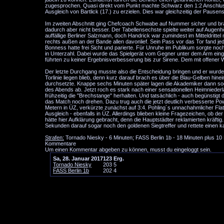
zugesprochen. Quasi direkt vom Punkt machte Schwarz den 1:2 Anschluss.
Ausgleich von Bartlick (17.) zu erzielen. Dies war gleichzeitig der Pausen
Im zweiten Abschnitt ging Chefcoach Schwabe auf Nummer sicher und brac
dadurch aber nicht besser. Der Tabellensechste spielte weiter auf Augenh
auffällige Berliner Salzmann, doch Handrick war zumindest im Mitteldritt
rechts außen an der Bande allen davonlief. Sein Pass vor das Tor fand jed
Bonness hatte frei Sicht und parierte. Für Unruhe im Publikum sorgte noc
in Unterzahl. Dabei wurde das Spielgerät vom Gegner unter dem Arm eingek
führten zu keiner Ergebnisverbesserung bis zur Sirene. Dem mit offener 
Der letzte Durchgang musste also die Entscheidung bringen und er wurde 
Torlinie liegen blieb, denn kurz darauf brach es über die Blau-Gelben hinei
durchsetzte. Knappe sechs Minuten später lagen die Akademiker dann sogar
des Abends ab. Jetzt roch es stark nach einer sensationellen Heimniederl
frühzeitig die "Brechstange" herhalten. Und tatsächlich - auch begünstigt
das Match noch drehen. Dazu trug auch die jetzt deutlich verbesserte Powe
Metern in ÜZ, verkürzte zunächst auf 3:4. Pohling´s unnachahmlicher Flat
Ausgleich - ebenfalls in ÜZ. Allerdings blieben kleine Fragezeichen, ob de
hätte hier Aufklärung gebracht, denn die Hauptstädter reklamierten kräfti
Sekunden darauf sogar noch den goldenen Siegtreffer und rettete einen 
Strafen:
Tornado Niesky - 6 Minuten; FASS Berlin 1b - 18 Minuten plus 10
Kommentare
Um einen Kommentar abgeben zu können, musst du eingeloggt sein.
Sa, 28. Januar 2017
1
2
3
Erg.
Tornado Niesky
2
0
3
5
FASS Berlin 1b
2
0
2
4