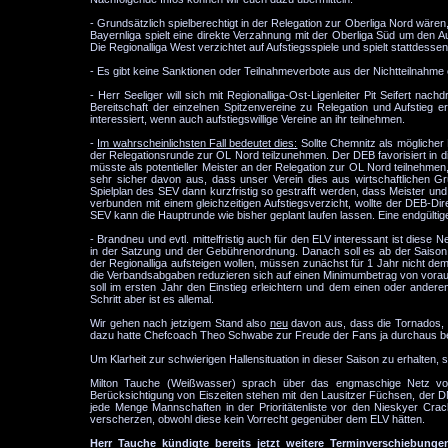
- Grundsätzlich spielberechtigt in der Relegation zur Oberliga Nord wären,
Bayernliga spielt eine direkte Verzahnung mit der Oberliga Süd um den Auf
Die Regionalliga West verzichtet auf Aufstiegsspiele und spielt stattdess
- Es gibt keine Sanktionen oder Teilnahmeverbote aus der Nichtteilnahme e
- Herr Seeliger will sich mit Regionalliga-Ost-Ligenleiter Pit Seifert nac
Bereitschaft der einzelnen Spitzenvereine zu Relegation und Aufstieg e
interessiert, wenn auch aufstiegswillige Vereine an ihr teilnehmen.
-
Im wahrscheinlichsten Fall bedeutet dies:
Sollte Chemnitz als möglicher 
der Relegationsrunde zur OL Nord teilzunehmen. Der DEB favorisiert in d
müsste als potentieller Meister an der Relegation zur OL Nord teilnehm
sehr sicher davon aus, dass unser Verein dies aus wirtschaftlichen 
Spielplan des SEV dann kurzfristig so gestrafft werden, dass Meister und
verbunden mit einem gleichzeitigen Aufstiegsverzicht, wollte der DEB-Dir
SEV kann die Hauptrunde wie bisher geplant laufen lassen. Eine endgülti
- Brandneu und evtl. mittelfristig auch für den ELV interessant ist diese
in der Satzung und der Gebührenordnung. Danach soll es ab der Saison 20
der Regionalliga aufsteigen wollen, müssen zunächst für 1 Jahr nicht de
die Verbandsabgaben reduzieren sich auf einen Minimumbetrag von vorau
soll im ersten Jahr den Einstieg erleichtern und dem einen oder andere
Schritt aber ist es allemal.
Wir gehen nach jetzigem Stand also
neu
davon aus, dass die Tornados, sol
dazu hatte Chefcoach Theo Schwabe zur Freude der Fans ja durchaus beto
Um Klarheit zur schwierigen Hallensituation in dieser Saison zu erhalten,
Milton Tauche (Weißwasser) sprach über das engmaschige Netz von 
Berücksichtigung von Eiszeiten stehen mit den Lausitzer Füchsen, de
jede Menge Mannschaften in der Prioritätenliste vor den Nieskyer Cra
verscherzen, obwohl diese kein Vorrecht gegenüber dem ELV hätten.
Herr Tauche kündigte bereits jetzt weitere Terminverschiebunge