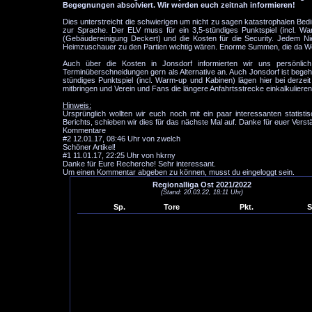
Begegnungen absolviert. Wir werden euch zeitnah informieren!
Dies unterstreicht die schwierigen um nicht zu sagen katastrophalen Be
zur Sprache. Der ELV muss für ein 3,5-stündiges Punktspiel (incl. 
(Gebäudereinigung Deckert) und die Kosten für die Security. Jedem N
Heimzuschauer zu den Partien wichtig wären. Enorme Summen, die da Woc
Auch über die Kosten in Jonsdorf informierten wir uns persönlic
Terminüberschneidungen gern als Alternative an. Auch Jonsdorf ist begehr
stündiges Punktspiel (incl. Warm-up und Kabinen) lägen hier bei derzeit
mitbringen und Verein und Fans die längere Anfahrtsstrecke einkalkulieren
Hinweis:
Ursprünglich wollten wir euch noch mit ein paar interessanten stati
Berichts, schieben wir dies für das nächste Mal auf. Danke für euer Verst
Kommentare
#2
12.01.17, 08:46 Uhr von zwelch
Schöner Artikel!
#1
11.01.17, 22:25 Uhr von hkrny
Danke für Eure Recherche! Sehr interessant.
Um einen Kommentar abgeben zu können, musst du eingeloggt sein.
Regionalliga Ost 2021/2022
(Stand: 20.03.22, 18:11 Uhr)
Sp.
Tore
Pkt.
S