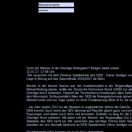
Alle
Das
Forum
Spiele
Team
alle
Tore
Geht der Meister in die Oberliga-Relegation? Einiges bleibt unklar...
11.01.17, 17:58 Uhr
Wir sprachen mit dem Direktor Spielbetrieb des DEB - Oliver Seeliger u
Lage in Bezug auf das Saisonfinale 2016/2017 ab März.
Bereits in der letzten Saison war der Kuddelmuddel in der Regionalli
Meisterfindung plante, wollte der Deutsche Eishockey-Bund (DEB) zur glei
Oberliga Nord einbinden. Obwohl die Terminüberschneidungen allen Seit
den Missstand. Schlussendlich blies der DEB die Relegationsrunde generv
Meisterrunde und nur Tage später zu einer Finalpaarung (Best of 5), da 
...ein Jahr später 2017 ist die Situation in unglaublicher Weise die Gle
DEB kommt. Auch wenn der SEV diesmal auf Playoffs gleich ganz verzichte
Paarungen sind dabei noch nicht mal terminiert. Definitiv zu lang für di
Oberliga Nord anbieten. Mit dabei soll der Meister der Regionalliga Os
Spielplan des SEV nicht tut. Wir sprachen das wichtige Thema beim Säc
wandten wir uns deshalb dankend an DEB-Spieldirektor Oliver Seeliger un
Nachfolgende Infos können wir euch dazu übermitteln: