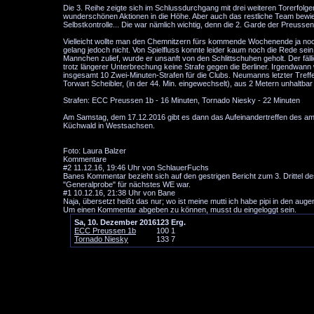
Die 3. Reihe zeigte sich im Schlussdurchgang mit drei weiteren Torerfolg
wunderschönen Aktionen in die Höhe. Aber auch das restliche Team bewies in
Selbstkontrolle... Die war nämlich wichtig, denn die 2. Garde der Preusse
Vielleicht wollte man den Chemnitzern fürs kommende Wochenende ja noc
gelang jedoch nicht. Von Spielfluss konnte leider kaum noch die Rede sein
Mannchen zulief, wurde er unsanft von den Schlittschuhen geholt. Der fäll
trotz längerer Unterbrechung keine Strafe gegen die Berliner. Irgendwa
insgesamt 10 Zwei-Minuten-Strafen für die Clubs. Neumanns letzter Treff
Torwart Scheibler, (in der 44. Min. eingewechselt), aus 2 Metern unhaltbar
Strafen: ECC Preussen 1b - 16 Minuten, Tornado Niesky - 22 Minuten
Am Samstag, dem 17.12.2016 gibt es dann das Aufeinandertreffen des am
Küchwald in Westsachsen.
Foto: Laura Balzer
Kommentare
#2
11.12.16, 19:46 Uhr von SchlauerFuchs
Banes Kommentar bezieht sich auf den gestrigen Bericht zum 3. Drittel de
"Generalprobe" für nächstes WE war.
#1
10.12.16, 21:38 Uhr von Bane
Naja, übersetzt heißt das nur; wo ist meine mutti ich habe pipi in den a
Um einen Kommentar abgeben zu können, musst du eingeloggt sein.
Sa, 10. Dezember 2016
1
2
3
Erg.
ECC Preussen 1b
1
0
0
1
Tornado Niesky
1
3
3
7