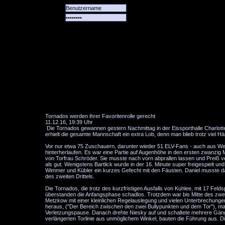
Alle
Das
Forum
Spiele
Team
alle
Tore
Tornados werden ihrer Favoritenrolle gerecht
11.12.16, 19:39 Uhr
Die Tornados gewannen gestern Nachmittag in der Eissporthalle Charlotten
erhielt die gesamte Mannschaft ein extra Lob, denn man blieb trotz viel Hä
Vor nur etwa 75 Zuschauern, darunter wieder 51 ELV-Fans - auch aus 
hinterherlaufen. Es war eine Partie auf Augenhöhe in den ersten zwanzig 
von Torfrau Schröder. Sie musste nach vorn abprallen lassen und Preiß v
als gut. Wenigstens Bartlick wurde in der 16. Minute super freigespielt un
Wimmer und Kübler ein kurzes Gefecht mit den Fäusten. Daniel musste daf
des zweiten Drittels.
Die Tornados, die trotz des kurzfristigen Ausfalls von Kuhlee, mit 17 Fe
überstanden die Anfangsphase schadlos. Trotzdem war bis Mitte des zweite
Metzkow mit einer kleinlichen Regelauslegung und vielen Unterbrechungen d
heraus, ("Der Bereich zwischen den zwei Bullypunkten und dem Tor"), marki
Verletzungspause. Danach drehte Niesky auf und schaltete mehrere Gänge 
verlängerten Torlinie aus unmöglichem Winkel, bauten die Führung au