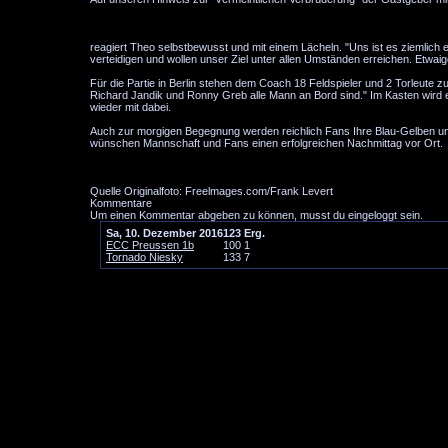
"...Da darf man auch ruhig gegen die Tornados punkten und unseren Freun
reagiert Theo selbstbewusst und mit einem Lächeln. "Uns ist es ziemlich e
verteidigen und wollen unser Ziel unter allen Umständen erreichen. Etwaig
Für die Partie in Berlin stehen dem Coach 18 Feldspieler und 2 Torleute 
Richard Jandik und Ronny Greb alle Mann an Bord sind." Im Kasten wird 
wieder mit dabei.
Auch zur morgigen Begegnung werden reichlich Fans Ihre Blau-Gelben unt
wünschen Mannschaft und Fans einen erfolgreichen Nachmittag vor Ort
Quelle Originalfoto: Freelmages.com/Frank Levert
Kommentare
Um einen Kommentar abgeben zu können, musst du eingeloggt sein.
Sa, 10. Dezember 2016
1
2
3
Erg.
ECC Preussen 1b
1
0
0
1
Tornado Niesky
1
3
3
7