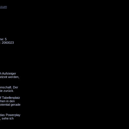
ssum
Tornado
Niesky
ne: 5
: 2060023
h Aufsteiger
elzeit werden,
nnschaft. Der
ie zurück.
 Tabellenplatz
ehen in den
otential gerade
l das Powerplay
, sehe ich