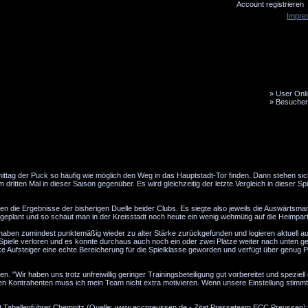
Account registrieren
Impre
»
User Onli
»
Besucher
LiveTicker
Media
Fanbus
tag der Puck so häufig wie möglich den Weg in das Hauptstadt-Tor finden. Dann stehen sic
tten Mal in dieser Saison gegenüber. Es wird gleichzeitig der letzte Vergleich in dieser Spi
n die Ergebnisse der bisherigen Duelle beider Clubs. Es siegte also jeweils die Auswärtsma
geplant und so schaut man in der Kreisstadt noch heute ein wenig wehmütig auf die Heimpart
aben zumindest punktemäßig wieder zu alter Stärke zurückgefunden und logieren aktuell auf
s Spiele verloren und es könnte durchaus auch noch ein oder zwei Plätze weiter nach unten g
ke Aufsteiger eine echte Bereicherung für die Spielklasse geworden und verfügt über genug P
"Wir haben uns trotz unfreiwillig geringer Trainingsbeteiligung gut vorbereitet und speziel
esen Kontrahenten muss ich mein Team nicht extra motivieren. Wenn unsere Einstellung stimmt
it Tabellenführer Chemnitz (Quelle: www.eccpreussen.de - Zitat Presseteam ECC Preussen):