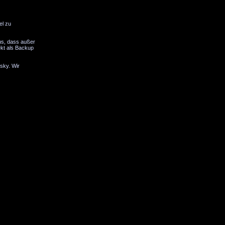
el zu
aus, dass außer
ekt als Backup
sky. Wir