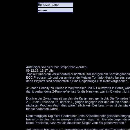
Alle
Das
Forum
Spiele
Team
alle
Tore
Aufsteiger soll nicht zur Stolperfalle werden
09.12.16, 15:17 Uhr
Wie auf unserem Vorschaubild ersichtlich, soll morgen am Samstagnachmit
ECC Preussen 1b und der amtierende Meister Tornado Niesky bereits zum dri
denn Playoffs sind bekanntlich für die Regionalliga Ost nicht vorgesehen.
4:5 nach Penalty zu Hause in Weißwasser und 6:1 auswärts in Berlin, ware
damit verbundene 2-Punkte-Verlust für die Nieskyer war im Oktober nicht 
Doch in der Zwischenzeit wurden die Karten neu gemischt. Die Tornados h
2. Für die Preussen 1b, derzeit 4., gingen dagegen vier der letzten sech
nächsten Wochen. Auch dies wäre freilich kein Beinbruch - so ist der star
für die nächsten Jahre.
Dem morgigen Tag sieht Cheftrainer Jens Schwabe sehr gelassen entgegen. 
trainiert - so dies mit nur wenigen Spielern möglich ist. Gerade gegen di
keine Probleme, dass wir als deutlicher Sieger vom Eis gehen werden."
Auf unseren Hinweis zur "vermeintlichen Verbrüderung" der Gastgeber m