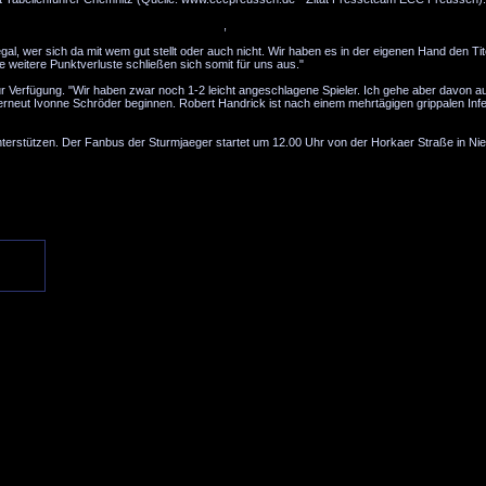
den in Chemnitz unter die Arme greifen..."
,
gal, wer sich da mit wem gut stellt oder auch nicht. Wir haben es in der eigenen Hand den Tit
e weitere Punktverluste schließen sich somit für uns aus."
zur Verfügung. "Wir haben zwar noch 1-2 leicht angeschlagene Spieler. Ich gehe aber davon 
erneut Ivonne Schröder beginnen. Robert Handrick ist nach einem mehrtägigen grippalen Inf
erstützen. Der Fanbus der Sturmjaeger startet um 12.00 Uhr von der Horkaer Straße in Nie
.