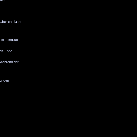
 Über uns lacht
huld. UndKarl
bis Ende
 während der
runden