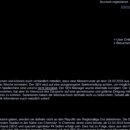
Account registrieren
Impre
»
User Onli
»
Besucher
LiveTicker
Media
Fanbus
rochen und können euch verbindlich mitteilen, dass eine Meisterrunde ab dem 18.03.2016 au
e der Woche terminiert. Der SEV wird auf eine ausgewogene Spielverteilung achten, um mögli
n Spieltermine sind vorerst
nicht bestätigt
. Der SEV-Manager wurde ebenfalls korrigiert. Der
erstehen, hat aber im Interesse des Eissports auf eine gemeinsame und gütliche Einigung mi
 fahren zu können. Sanktionen haben die Westsachsen deshalb nicht zu befürchten. Sobald all
 informieren euch natürlich sofort!
annt gaben, werden sie definitiv nicht an den Playoffs der Regionalliga Ost teilnehmen. Die
remden Stadien in der Nähe von Chemnitz. In Chemnitz direkt steht bereits ab 13.03.2016 kei
d (SEV) und speziell Ligenleiter Pit Seifert erfolgt sein. Dies hat zu Folge, dass aus den 
n 1b) wird. Wir werden morgen (Dienstag) mit dem SEV Rücksprache halten und informieren