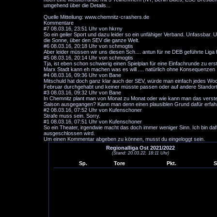
umgehend über die Details...
Quelle Mitteilung: www.chemnitz-crashers.de
Kommentare
#7
08.03.16, 23:51 Uhr von hkrny
So ein geiler Sport und dazu leider so ein unfähiger Verband. Unfassbar. 
die Sonne, über den SEV die ganze Welt.
#6
08.03.16, 20:18 Uhr von schmogtis
Aber leider müssen wir uns diesen Sch.... antun für ne DEB geführte Liga fe
#5
08.03.16, 20:14 Uhr von schmogtis
Tja, ist eben schon schwierig einen Spielplan für eine Einfachrunde zu ers
Marx Stadt kann eh machen was es will .... natürlich ohne Konsequenzen
#4
08.03.16, 09:36 Uhr von Bane
Mitschuld hat doch ganz klar auch der SEV, würde man einfach jedes Woch
Februar durchgehabt und keiner müsste passen oder auf andere Standor
#3
08.03.16, 09:32 Uhr von Bane
In Chemnitz plant man von Monat zu Monat oder wie kann man das verste
Saison ausgegangen? Kann man denn einen plausiblen Grund dafür erfah
#2
08.03.16, 07:52 Uhr von Kufenschoner
Strafe muss sein. Sorry.
#1
08.03.16, 07:51 Uhr von Kufenschoner
So ein Theater, irgendwie macht das doch immer weniger Sinn. Ich bin daf
ausgeschlossen wird.
Um einen Kommentar abgeben zu können, musst du eingeloggt sein.
Regionalliga Ost 2021/2022
(Stand: 20.03.22, 18:11 Uhr)
Sp.
Tore
Pkt.
S