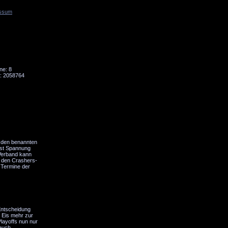
ssum
Tornado
Niesky
ne: 8
: 2058764
s den benannten
chst Spannung
 Verband kann
t den Crashers-
e Termine der
 Entscheidung
n Eis mehr zur
Playoffs nun nur
 euch