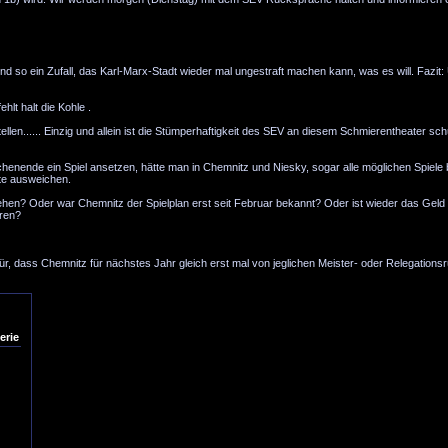
Und so ein Zufall, das Karl-Marx-Stadt wieder mal ungestraft machen kann, was es will. Fazit:
hlt halt die Kohle .
tellen...... Einzig und allein ist die Stümperhaftigkeit des SEV an diesem Schmierentheater sc
enende ein Spiel ansetzen, hätte man in Chemnitz und Niesky, sogar alle möglichen Spiele 
te ausweichen.
hen? Oder war Chemnitz der Spielplan erst seit Februar bekannt? Oder ist wieder das Geld
ren?
ür, dass Chemnitz für nächstes Jahr gleich erst mal von jeglichen Meister- oder Relegations
erie