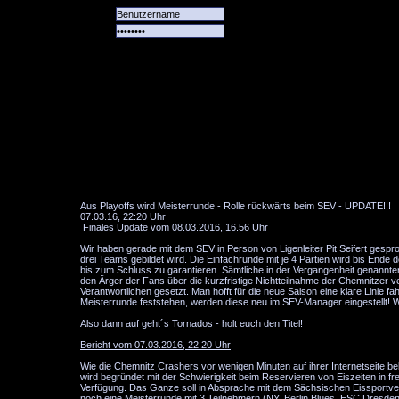
Alle
Das
Forum
Spiele
Team
alle
Tore
Aus Playoffs wird Meisterrunde - Rolle rückwärts beim SEV - UPDATE!!!
07.03.16, 22:20 Uhr
Finales Update vom 08.03.2016, 16.56 Uhr
Wir haben gerade mit dem SEV in Person von Ligenleiter Pit Seifert gesp
drei Teams gebildet wird. Die Einfachrunde mit je 4 Partien wird bis End
bis zum Schluss zu garantieren. Sämtliche in der Vergangenheit genannte
den Ärger der Fans über die kurzfristige Nichtteilnahme der Chemnitzer v
Verantwortlichen gesetzt. Man hofft für die neue Saison eine klare Linie
Meisterrunde feststehen, werden diese neu im SEV-Manager eingestellt! Wir
Also dann auf geht´s Tornados - holt euch den Titel!
Bericht vom 07.03.2016, 22.20 Uhr
Wie die Chemnitz Crashers vor wenigen Minuten auf ihrer Internetseite bek
wird begründet mit der Schwierigkeit beim Reservieren von Eiszeiten in f
Verfügung. Das Ganze soll in Absprache mit dem Sächsischen Eissportverban
noch eine Meisterrunde mit 3 Teilnehmern (NY, Berlin Blues, ESC Dresde