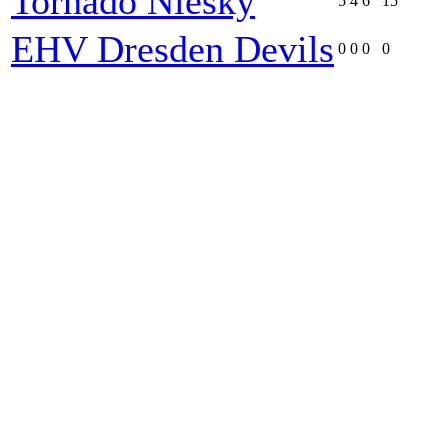
Tornado Niesky
5
4
6
15
EHV Dresden Devils
0
0
0
0